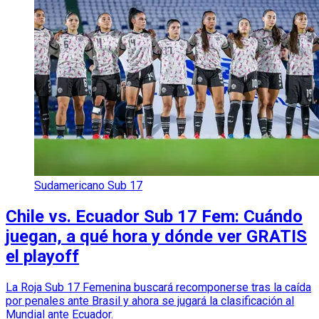
Sudamericano Sub 17
Chile vs. Ecuador Sub 17 Fem: Cuándo
juegan, a qué hora y dónde ver GRATIS
el playoff
La Roja Sub 17 Femenina buscará recomponerse tras la caída
por penales ante Brasil y ahora se jugará la clasificación al
Mundial ante Ecuador.