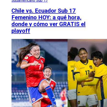
Sudamericano Sub 17
Chile vs. Ecuador Sub 17
Femenino HOY: a qué hora,
donde y cómo ver GRATIS el
playoff