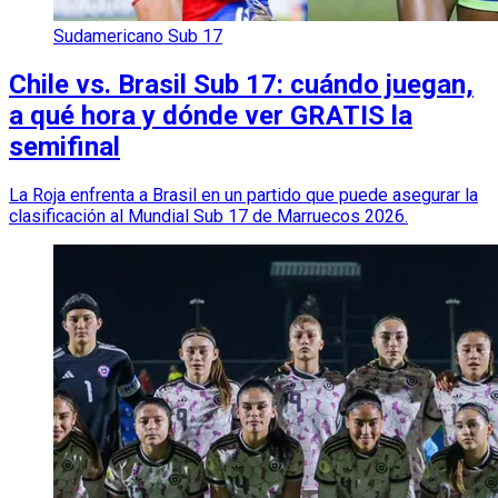
Sudamericano Sub 17
Chile vs. Brasil Sub 17: cuándo juegan,
a qué hora y dónde ver GRATIS la
semifinal
La Roja enfrenta a Brasil en un partido que puede asegurar la
clasificación al Mundial Sub 17 de Marruecos 2026.