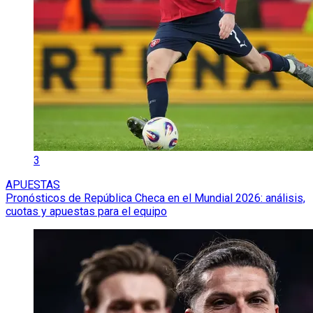
3
APUESTAS
Pronósticos de República Checa en el Mundial 2026: análisis,
cuotas y apuestas para el equipo