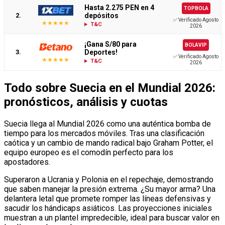
Hasta 2.275 PEN en 4
TOPBOLA
2.
depósitos
✅ Verificado Agosto
★★★★★
T&C
2026
¡Gana S/80 para
BOLAVIP
3.
Deportes!
✅ Verificado Agosto
★★★★★
T&C
2026
Todo sobre Suecia en el Mundial 2026:
pronósticos, análisis y cuotas
Suecia llega al Mundial 2026 como una auténtica bomba de
tiempo para los mercados móviles. Tras una clasificación
caótica y un cambio de mando radical bajo Graham Potter, el
equipo europeo es el comodín perfecto para los
apostadores.
Superaron a Ucrania y Polonia en el repechaje, demostrando
que saben manejar la presión extrema. ¿Su mayor arma? Una
delantera letal que promete romper las líneas defensivas y
sacudir los hándicaps asiáticos. Las proyecciones iniciales
muestran a un plantel impredecible, ideal para buscar valor en