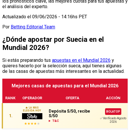
los pronósticos clave, las mejores cuotas para tus apuestas y
el análisis del experto.
Actualizado el
09/06/2026 - 14:16hs PET
Por
Betting Editorial Team
¿Dónde apostar por Suecia en el
Mundial 2026?
Si estás preparando tus
apuestas en el Mundial 2026
y
quieres hacerlo por la selección sueca, aquí tienes algunas
de las casas de apuestas más interesantes en la actualidad.
Mejores casas de apuestas para el Mundial 2026
RANK
OPERADOR
OFERTA
ACCIÓN
🔥 LA MÁS
Depósita S/50, recibe
ELEGIDA HOY
BOLATOP
1.
S/50
✅ Verificado Agosto
T&C
2026
★★★★
★