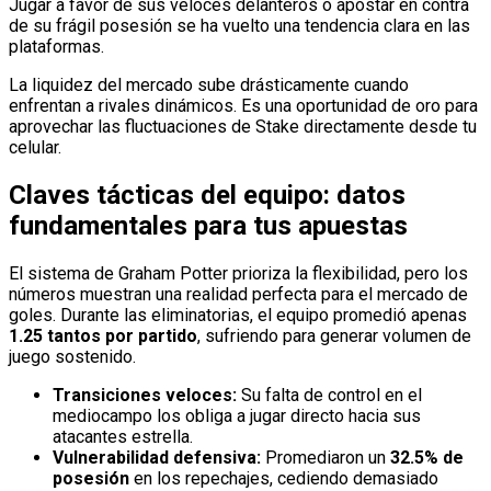
Jugar a favor de sus veloces delanteros o apostar en contra
de su frágil posesión se ha vuelto una tendencia clara en las
plataformas.
La liquidez del mercado sube drásticamente cuando
enfrentan a rivales dinámicos. Es una oportunidad de oro para
aprovechar las fluctuaciones de Stake directamente desde tu
celular.
Claves tácticas del equipo: datos
fundamentales para tus apuestas
El sistema de Graham Potter prioriza la flexibilidad, pero los
números muestran una realidad perfecta para el mercado de
goles. Durante las eliminatorias, el equipo promedió apenas
1.25 tantos por partido
, sufriendo para generar volumen de
juego sostenido.
Transiciones veloces:
Su falta de control en el
mediocampo los obliga a jugar directo hacia sus
atacantes estrella.
Vulnerabilidad defensiva:
Promediaron un
32.5% de
posesión
en los repechajes, cediendo demasiado