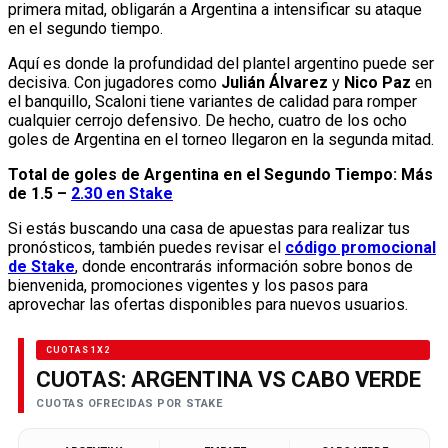
primera mitad, obligarán a Argentina a intensificar su ataque
en el segundo tiempo.
Aquí es donde la profundidad del plantel argentino puede ser
decisiva. Con jugadores como
Julián Álvarez
y
Nico Paz
en
el banquillo, Scaloni tiene variantes de calidad para romper
cualquier cerrojo defensivo. De hecho, cuatro de los ocho
goles de Argentina en el torneo llegaron en la segunda mitad.
Total de goles de Argentina en el Segundo Tiempo: Más
de 1.5 –
2.30 en Stake
Si estás buscando una casa de apuestas para realizar tus
pronósticos, también puedes revisar el
código promocional
de Stake
, donde encontrarás información sobre bonos de
bienvenida, promociones vigentes y los pasos para
aprovechar las ofertas disponibles para nuevos usuarios.
CUOTAS 1X2
CUOTAS: ARGENTINA VS CABO VERDE
CUOTAS OFRECIDAS POR STAKE