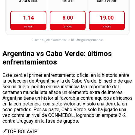
ARGENTINA
EMPATE
CABO VERDE
1.14
8.00
19.00
STAKE
STAKE
STAKE
Cuotas sujetas a cambios. +18 | Juego responsable.
Argentina vs Cabo Verde: últimos
enfrentamientos
Este será el primer enfrentamiento oficial en la historia entre
la selección de Argentina y la de Cabo Verde. El hecho de que
sea un duelo inédito en una instancia tan importante del
certamen mundialista añade un elemento extra de interés.
Argentina tiene un historial favorable contra equipos africanos
en la competencia, con siete victorias y solo una derrota en
ocho partidos. Por su parte, Cabo Verde solo ha jugado una
vez contra un rival de CONMEBOL, logrando un empate 2-2
contra Uruguay en la fase de grupos.
TOP BOLAVIP