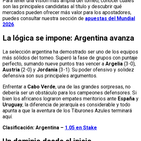
Para tener una visión más amplia del torneo, conocer cuáles
son las principales candidatas al título y descubrir qué
mercados pueden ofrecer más valor para los apostadores,
puedes consultar nuestra sección de
apuestas del Mundial
2026
.
La lógica se impone: Argentina avanza
La selección argentina ha demostrado ser uno de los equipos
más sólidos del torneo. Superó la fase de grupos con puntaje
perfecto, sumando nueve puntos tras vencer a
Argelia
(3-0),
Austria
(2-0) y
Jordania
(3-1). Su poder ofensivo y solidez
defensiva son sus principales argumentos.
Enfrentar a
Cabo Verde
, una de las grandes sorpresas, no
debería ser un obstáculo para los campeones defensores. Si
bien los africanos lograron empates meritorios ante
España
y
Uruguay
, la diferencia de jerarquía es considerable y todo
apunta a que la aventura de los Tiburones Azules terminará
aquí.
Clasificación: Argentina –
1.05 en Stake