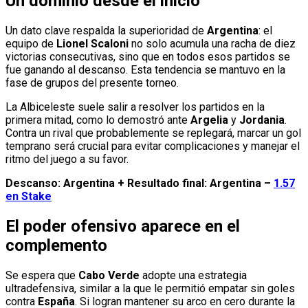
Un dominio desde el inicio
Un dato clave respalda la superioridad de
Argentina
: el
equipo de
Lionel Scaloni
no solo acumula una racha de diez
victorias consecutivas, sino que en todos esos partidos se
fue ganando al descanso. Esta tendencia se mantuvo en la
fase de grupos del presente torneo.
La Albiceleste suele salir a resolver los partidos en la
primera mitad, como lo demostró ante
Argelia
y
Jordania
.
Contra un rival que probablemente se replegará, marcar un gol
temprano será crucial para evitar complicaciones y manejar el
ritmo del juego a su favor.
Descanso: Argentina + Resultado final: Argentina –
1.57
en Stake
El poder ofensivo aparece en el
complemento
Se espera que
Cabo Verde
adopte una estrategia
ultradefensiva, similar a la que le permitió empatar sin goles
contra
España
. Si logran mantener su arco en cero durante la