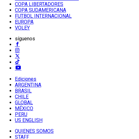
COPA LIBERTADORES
COPA SUDAMERICANA
FUTBOL INTERNACIONAL
EUROPA
VOLEY
síguenos
Ediciones
ARGENTINA
BRASIL
CHILE
GLOBAL
MÉXICO
PERU
US ENGLISH
QUIENES SOMOS
STAFF