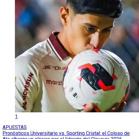
1
APUESTAS
Pronósticos Universitario vs. Sporting Cristal: el Coloso de