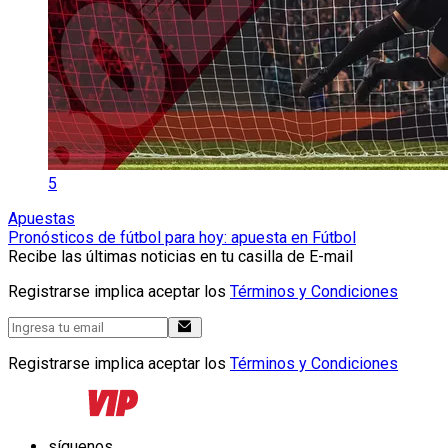
5
Apuestas
Pronósticos de fútbol para hoy: apuesta en Fútbol
Recibe las últimas noticias en tu casilla de E-mail
Registrarse implica aceptar los
Términos y Condiciones
Registrarse implica aceptar los
Términos y Condiciones
síguenos