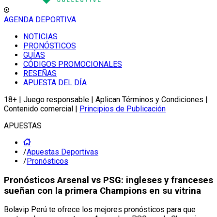
AGENDA DEPORTIVA
NOTICIAS
PRONÓSTICOS
GUÍAS
CÓDIGOS PROMOCIONALES
RESEÑAS
APUESTA DEL DÍA
18+ | Juego responsable | Aplican Términos y Condiciones |
Contenido comercial |
Principios de Publicación
APUESTAS
/
Apuestas Deportivas
/
Pronósticos
Pronósticos Arsenal vs PSG: ingleses y franceses
sueñan con la primera Champions en su vitrina
Bolavip Perú te ofrece los mejores pronósticos para que