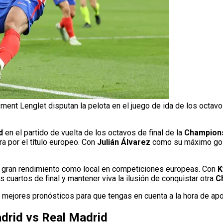
ment Lenglet disputan la pelota en el juego de ida de los octav
d
en el partido de vuelta de los octavos de final de la
Champion
ra por el título europeo. Con
Julián Álvarez
como su máximo gole
su gran rendimiento como local en competiciones europeas. Con
K
os cuartos de final y mantener viva la ilusión de conquistar otra
C
s mejores pronósticos para que tengas en cuenta a la hora de apo
adrid vs Real Madrid