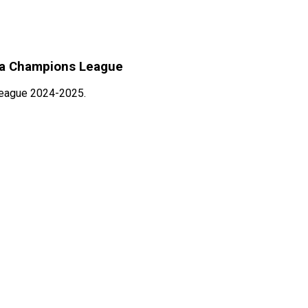
e la Champions League
 League 2024-2025.