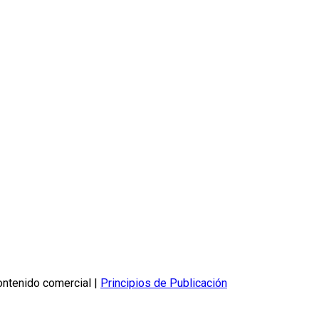
ontenido comercial |
Principios de Publicación