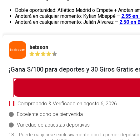
Doble oportunidad: Atlético Madrid o Empate + Anotan a
Anotará en cualquier momento: Kylian Mbappé –
2.55 en
Anotará en cualquier momento: Julián Álvarez –
2.50 en 