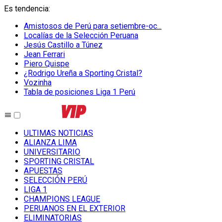
Es tendencia
:
Amistosos de Perú para setiembre-oc...
Localías de la Selección Peruana
Jesús Castillo a Túnez
Jean Ferrari
Piero Quispe
¿Rodrigo Ureña a Sporting Cristal?
Vozinha
Tabla de posiciones Liga 1 Perú
ULTIMAS NOTICIAS
ALIANZA LIMA
UNIVERSITARIO
SPORTING CRISTAL
APUESTAS
SELECCIÓN PERÚ
LIGA 1
CHAMPIONS LEAGUE
PERUANOS EN EL EXTERIOR
ELIMINATORIAS