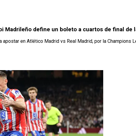
rbi Madrileño define un boleto a cuartos de final d
ra apostar en Atlético Madrid vs Real Madrid, por la Champions