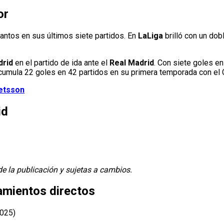
or
antos en sus últimos siete partidos. En
LaLiga
brilló con un dob
drid
en el partido de ida ante el
Real Madrid
. Con siete goles e
, acumula 22 goles en 42 partidos en su primera temporada con el
Betsson
id
e la publicación y sujetas a cambios.
amientos directos
2025)