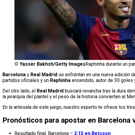
©
Yasser Bakhsh/Getty Images
Raphinha durante un par
Barcelona
y
Real Madrid
se enfrentan en una nueva edición de
partidos oficiales y un
Raphinha
encendido, autor de 30 goles 
Del otro lado, el
Real Madrid
buscará revancha tras la dura der
la jerarquía del plantel y el peso de la historia convierten al 
En la antesala de este juego, nuestro experto te ofrece los tre
Pronósticos para apostar en Barcelona 
Resultado final: Barcelona –
2.15 en Betsson