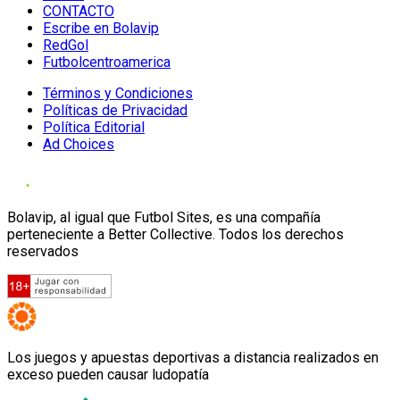
CONTACTO
Escribe en Bolavip
RedGol
Futbolcentroamerica
Términos y Condiciones
Políticas de Privacidad
Política Editorial
Ad Choices
Bolavip, al igual que Futbol Sites, es una compañía
perteneciente a Better Collective. Todos los derechos
reservados
Los juegos y apuestas deportivas a distancia realizados en
exceso pueden causar ludopatía