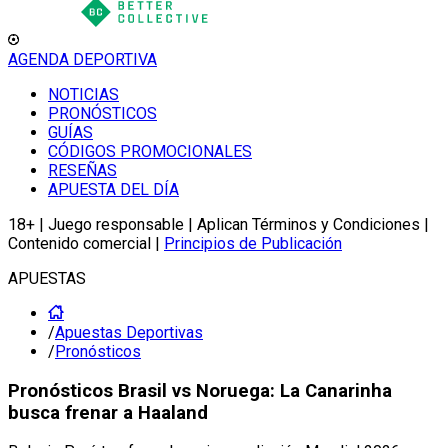
AGENDA DEPORTIVA
NOTICIAS
PRONÓSTICOS
GUÍAS
CÓDIGOS PROMOCIONALES
RESEÑAS
APUESTA DEL DÍA
18+ | Juego responsable | Aplican Términos y Condiciones |
Contenido comercial |
Principios de Publicación
APUESTAS
/
Apuestas Deportivas
/
Pronósticos
Pronósticos Brasil vs Noruega: La Canarinha
busca frenar a Haaland