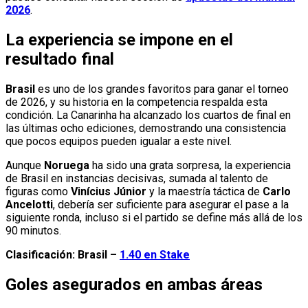
2026
.
La experiencia se impone en el
resultado final
Brasil
es uno de los grandes favoritos para ganar el torneo
de 2026, y su historia en la competencia respalda esta
condición. La Canarinha ha alcanzado los cuartos de final en
las últimas ocho ediciones, demostrando una consistencia
que pocos equipos pueden igualar a este nivel.
Aunque
Noruega
ha sido una grata sorpresa, la experiencia
de Brasil en instancias decisivas, sumada al talento de
figuras como
Vinícius Júnior
y la maestría táctica de
Carlo
Ancelotti
, debería ser suficiente para asegurar el pase a la
siguiente ronda, incluso si el partido se define más allá de los
90 minutos.
Clasificación: Brasil –
1.40 en Stake
Goles asegurados en ambas áreas