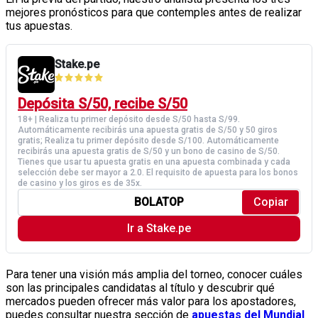
mejores pronósticos para que contemples antes de realizar
tus apuestas.
Para tener una visión más amplia del torneo, conocer cuáles
son las principales candidatas al título y descubrir qué
mercados pueden ofrecer más valor para los apostadores,
puedes consultar nuestra sección de
apuestas del Mundial