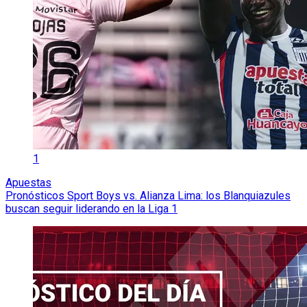
1
Apuestas
Pronósticos Sport Boys vs. Alianza Lima: los Blanquiazules
buscan seguir liderando en la Liga 1