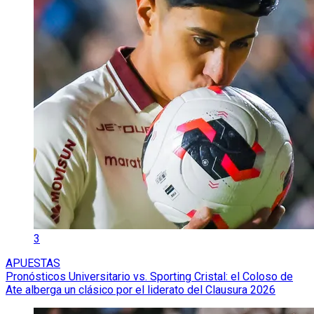
3
APUESTAS
Pronósticos Universitario vs. Sporting Cristal: el Coloso de
Ate alberga un clásico por el liderato del Clausura 2026