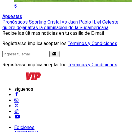
5
Apuestas
Pronósticos Sporting Cristal vs Juan Pablo II: el Celeste
quiere dejar atrás la eliminación de la Sudamericana
Recibe las últimas noticias en tu casilla de E-mail
Registrarse implica aceptar los
Términos y Condiciones
Registrarse implica aceptar los
Términos y Condiciones
síguenos
Ediciones