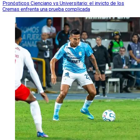
Pronósticos Cienciano vs Universitario: el invicto de los
Cremas enfrenta una prueba complicada