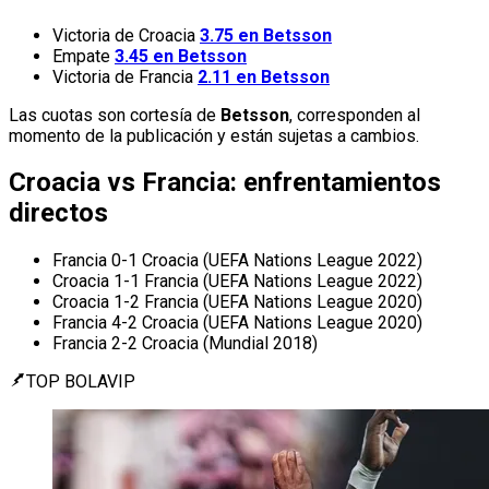
Victoria de Croacia
3.75 en Betsson
Empate
3.45 en Betsson
Victoria de Francia
2.11 en Betsson
Las cuotas son cortesía de
Betsson
, corresponden al
momento de la publicación y están sujetas a cambios.
Croacia vs Francia: enfrentamientos
directos
Francia 0-1 Croacia (UEFA Nations League 2022)
Croacia 1-1 Francia (UEFA Nations League 2022)
Croacia 1-2 Francia (UEFA Nations League 2020)
Francia 4-2 Croacia (UEFA Nations League 2020)
Francia 2-2 Croacia (Mundial 2018)
TOP BOLAVIP