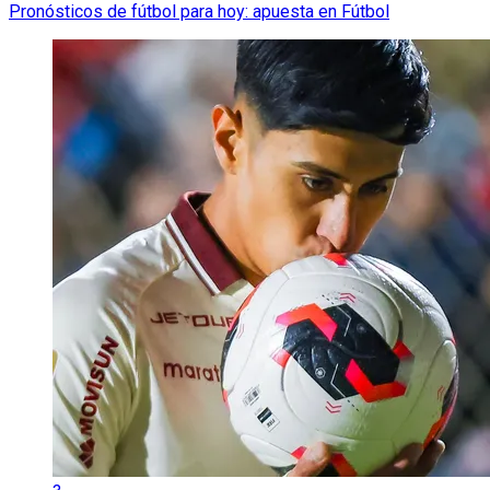
Pronósticos de fútbol para hoy: apuesta en Fútbol