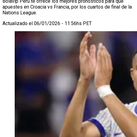
Bolavip Perú te ofrece los mejores pronósticos para que
apuestes en Croacia vs Francia, por los cuartos de final de la
Nations League.
Actualizado el
06/01/2026 - 11:56hs PET