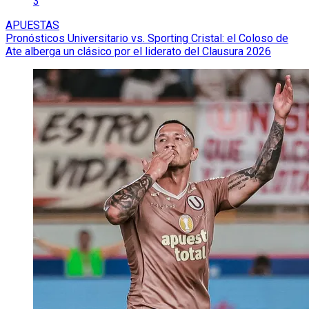
3
APUESTAS
Pronósticos Universitario vs. Sporting Cristal: el Coloso de
Ate alberga un clásico por el liderato del Clausura 2026