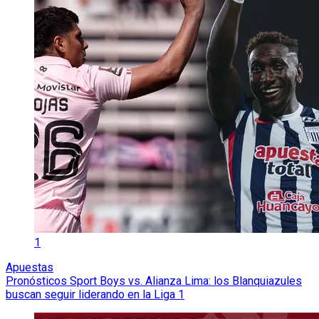
1
Apuestas
Pronósticos Sport Boys vs. Alianza Lima: los Blanquiazules
buscan seguir liderando en la Liga 1