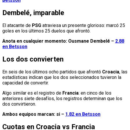
Betsson
Dembelé, imparable
El atacante de
PSG
atraviesa un presente glorioso: marcó 25
goles en los últimos 25 duelos que afrontó.
Anota en cualquier momento: Ousmane Dembelé –
2.88
en Betsson
Los dos convierten
En seis de los últimos ocho partidos que afrontó
Croacia
, las
estadísticas indican que los dos seleccionados tuvieron la
capacidad de convertir.
Algo similar es el registro de
Francia
: en cinco de los
anteriores siete desafíos, los registros determinan que los
dos convirtieron.
Ambos equipos marcan: si –
1.82 en Betsson
Cuotas en Croacia vs Francia