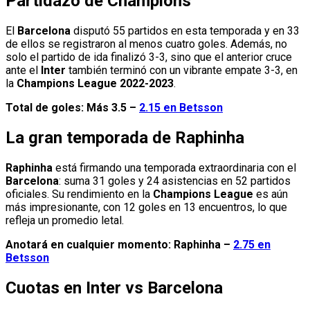
Partidazo de Champions
El
Barcelona
disputó 55 partidos en esta temporada y en 33
de ellos se registraron al menos cuatro goles. Además, no
solo el partido de ida finalizó 3-3, sino que el anterior cruce
ante el
Inter
también terminó con un vibrante empate 3-3, en
la
Champions League 2022-2023
.
Total de goles: Más 3.5 –
2.15 en Betsson
La gran temporada de Raphinha
Raphinha
está firmando una temporada extraordinaria con el
Barcelona
: suma 31 goles y 24 asistencias en 52 partidos
oficiales. Su rendimiento en la
Champions League
es aún
más impresionante, con 12 goles en 13 encuentros, lo que
refleja un promedio letal.
Anotará en cualquier momento: Raphinha –
2.75 en
Betsson
Cuotas en Inter vs Barcelona