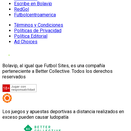
Escribe en Bolavip
RedGol
Futbolcentroamerica
Términos y Condiciones
Políticas de Privacidad
Política Editorial
Ad Choices
Bolavip, al igual que Futbol Sites, es una compañía
perteneciente a Better Collective. Todos los derechos
reservados
Los juegos y apuestas deportivas a distancia realizados en
exceso pueden causar ludopatía