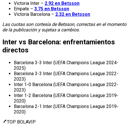
Victoria Inter –
2.92 en Betsson
Empate –
3.75 en Betsson
Victoria Barcelona –
2.32 en Betsson
Las cuotas son cortesía de Betsson, correctas en el momento
de la publicación y sujetas a cambios.
Inter vs Barcelona: enfrentamientos
directos
Barcelona 3-3 Inter (UEFA Champions League 2024-
2025)
Barcelona 3-3 Inter (UEFA Champions League 2022-
2023)
Inter 1-0 Barcelona (UEFA Champions League 2022-
2023)
Inter 1-2 Barcelona (UEFA Champions League 2019-
2020)
Barcelona 2-1 Inter (UEFA Champions League 2019-
2020)
TOP BOLAVIP