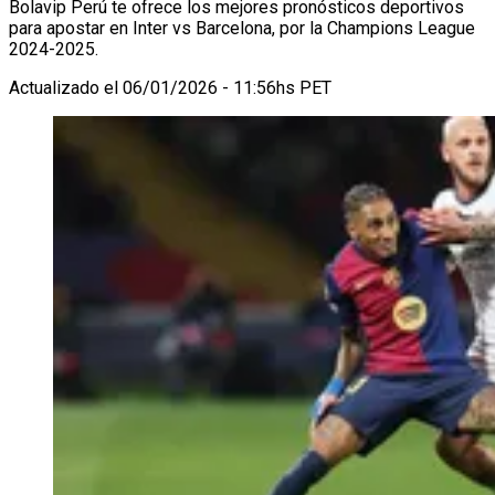
Bolavip Perú te ofrece los mejores pronósticos deportivos
para apostar en Inter vs Barcelona, por la Champions League
2024-2025.
Actualizado el
06/01/2026 - 11:56hs PET