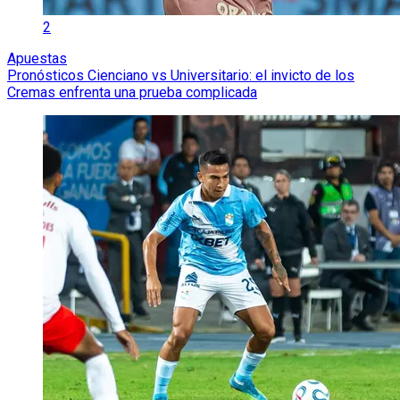
2
Apuestas
Pronósticos Cienciano vs Universitario: el invicto de los
Cremas enfrenta una prueba complicada