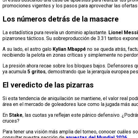
promociones vigentes y los pasos para aprovechar las ofertas
Los números detrás de la masacre
La estadística pura revela un dominio aplastante.
Lionel Messi
pizarrones tácticos. Su sobreproducción de 3.31 tantos expone l
A su lado, el astro galo
Kylian Mbappé
no se queda atrás, fac
recibiendo la pelota en zonas críticas y simplemente no perdo
La presión ahora recae sobre los bloques bajos. Defensores q
ya acumula
5 gritos
, demostrando que la jerarquía europea pe
El veredicto de las pizarras
Si esta tendencia de aniquilación se mantiene, el valor real p
área en el mercado de goleadores luce como la jugada más au
En
Stake
, las cuotas ya reflejan este pánico defensivo. ¿Pod
cruces?
Para tener una visión más amplia del torneo, conocer cuáles s
consultar nuestra sección de
apuestas del Mundial 2026
.