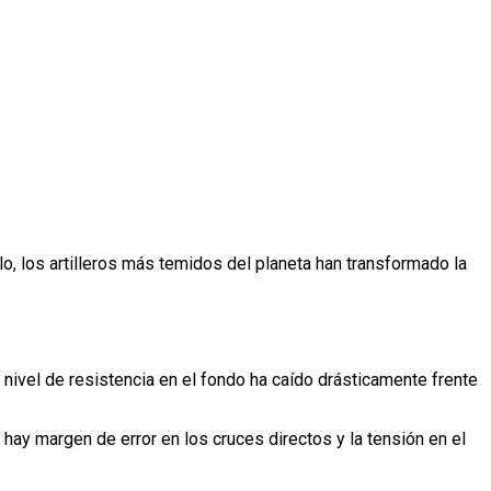
, los artilleros más temidos del planeta han transformado la
nivel de resistencia en el fondo ha caído drásticamente frente
 hay margen de error en los cruces directos y la tensión en el