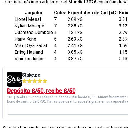
Los siete máximos artilleros del
Mundial 2026
continúan desafi
Jugador
Goles
Expectativa de Gol (xG)
Sob
Lionel Messi
7
2.69 xG
3.31
Kylian Mbappé
7
2.88 xG
3.12
Ousmane Dembélé
4
1.21 xG
2.79
Harry Kane
5
2.63 xG
2.37
Mikel Oyarzabal
4
2.41 xG
1.59
Erling Haaland
4
3.85 xG
1.15
Vinícius Júnior
4
3.87 xG
0.13
Si estás buscando una casa de apuestas para realizar tus pron