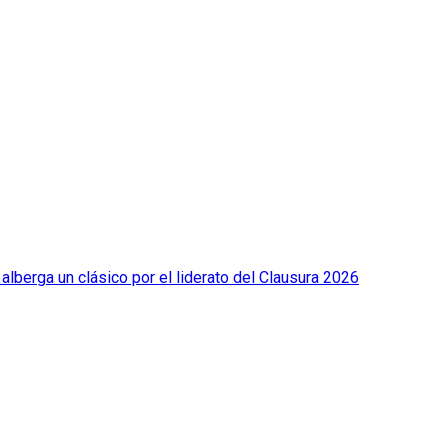
 alberga un clásico por el liderato del Clausura 2026