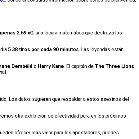
apenas 2.69 xG
, una locura matemática que destroza los
edia
5.38 tiros por cada 90 minutos
. Las leyendas están
ane Dembélé
o
Harry Kane
. El capitán de
The Three Lions
nal.
rtido. Los datos sugieren que respaldar a estos asesinos del
eremos otra exhibición de efectividad pura en los próximos
 pueden ofrecer más valor para los apostadores, puedes