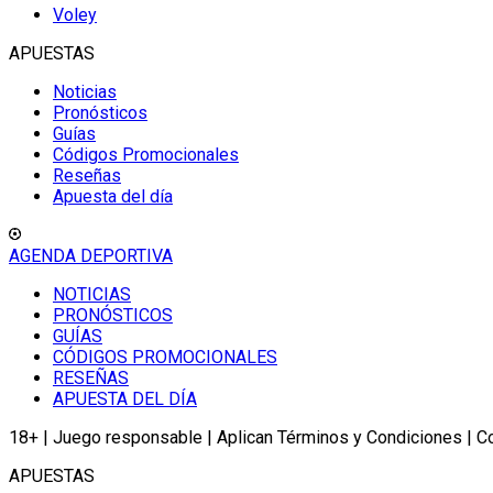
Voley
APUESTAS
Noticias
Pronósticos
Guías
Códigos Promocionales
Reseñas
Apuesta del día
AGENDA DEPORTIVA
NOTICIAS
PRONÓSTICOS
GUÍAS
CÓDIGOS PROMOCIONALES
RESEÑAS
APUESTA DEL DÍA
18+ | Juego responsable | Aplican Términos y Condiciones | C
APUESTAS