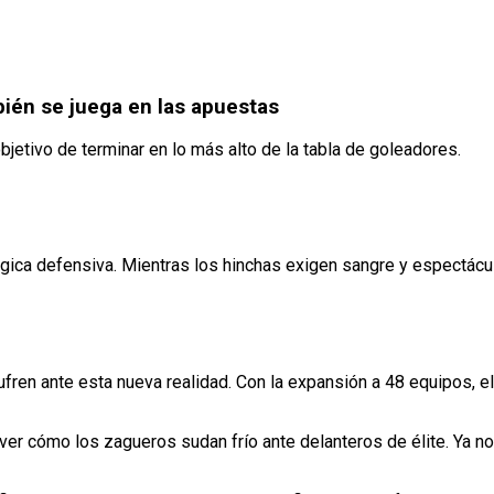
bién se juega en las apuestas
objetivo de terminar en lo más alto de la tabla de goleadores.
gica defensiva. Mientras los hinchas exigen sangre y espectáculo
en ante esta nueva realidad. Con la expansión a 48 equipos, el 
ver cómo los zagueros sudan frío ante delanteros de élite. Ya no