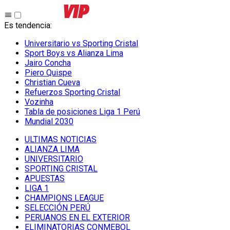
Es tendencia
:
Universitario vs Sporting Cristal
Sport Boys vs Alianza Lima
Jairo Concha
Piero Quispe
Christian Cueva
Refuerzos Sporting Cristal
Vozinha
Tabla de posiciones Liga 1 Perú
Mundial 2030
ULTIMAS NOTICIAS
ALIANZA LIMA
UNIVERSITARIO
SPORTING CRISTAL
APUESTAS
LIGA 1
CHAMPIONS LEAGUE
SELECCIÓN PERÚ
PERUANOS EN EL EXTERIOR
ELIMINATORIAS CONMEBOL