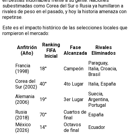
en bestias indomables frente a su gente. Naciones
subestimadas como Corea del Sur o Rusia ya humillaron a
rivales de peso en el pasado, y hoy la historia amenaza con
repetirse.
Este es el impacto histórico de las selecciones locales que
rompieron el mercado:
Ranking
Anfitrión
Fase
Rivales
FIFA
(Año)
Alcanzada
Eliminados
Inicial
Paraguay,
Francia
18°
Campeón
Italia, Croacia,
(1998)
Brasil
Corea del
40°
4to Lugar
Italia, España
Sur (2002)
Suecia,
Alemania
19°
3er Lugar
Argentina,
(2006)
Portugal
Rusia
Cuartos de
70°
España
(2018)
final
México
Octavos
14°
Ecuador
(2026)
de final