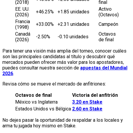
(2018)
final
EE. UU.
Activo
+46.25%
+1.85 unidades
(2026)
(Octavos)
Francia
+33.00%
+2.31 unidades
Campeón
(1998)
Canadá
Octavos
-2.50%
-0.10 unidades
(2026)
de final
Para tener una visión más amplia del torneo, conocer cuáles
son las principales candidatas al título y descubrir qué
mercados pueden ofrecer más valor para los apostadores,
puedes consultar nuestra sección de
apuestas del Mundial
2026
.
Revisa cómo se mueve el mercado de anfitriones:
Octavos de final
Victoria del anfitrión
México vs Inglaterra
3.20 en Stake
Estados Unidos vs Bélgica
2.60 en Stake
No dejes pasar la oportunidad de respaldar a los locales y
arma tu jugada hoy mismo en Stake.