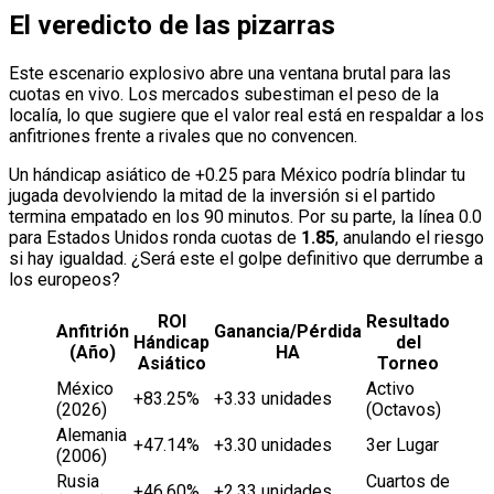
El veredicto de las pizarras
Este escenario explosivo abre una ventana brutal para las
cuotas en vivo. Los mercados subestiman el peso de la
localía, lo que sugiere que el valor real está en respaldar a los
anfitriones frente a rivales que no convencen.
Un hándicap asiático de +0.25 para México podría blindar tu
jugada devolviendo la mitad de la inversión si el partido
termina empatado en los 90 minutos. Por su parte, la línea 0.0
para Estados Unidos ronda cuotas de
1.85
, anulando el riesgo
si hay igualdad. ¿Será este el golpe definitivo que derrumbe a
los europeos?
ROI
Resultado
Anfitrión
Ganancia/Pérdida
Hándicap
del
(Año)
HA
Asiático
Torneo
México
Activo
+83.25%
+3.33 unidades
(2026)
(Octavos)
Alemania
+47.14%
+3.30 unidades
3er Lugar
(2006)
Rusia
Cuartos de
+46.60%
+2.33 unidades