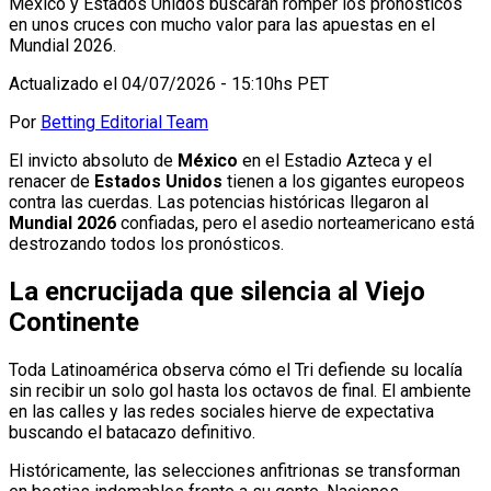
México y Estados Unidos buscarán romper los pronósticos
en unos cruces con mucho valor para las apuestas en el
Mundial 2026.
Actualizado el
04/07/2026 - 15:10hs PET
Por
Betting Editorial Team
El invicto absoluto de
México
en el Estadio Azteca y el
renacer de
Estados Unidos
tienen a los gigantes europeos
contra las cuerdas. Las potencias históricas llegaron al
Mundial 2026
confiadas, pero el asedio norteamericano está
destrozando todos los pronósticos.
La encrucijada que silencia al Viejo
Continente
Toda Latinoamérica observa cómo el Tri defiende su localía
sin recibir un solo gol hasta los octavos de final. El ambiente
en las calles y las redes sociales hierve de expectativa
buscando el batacazo definitivo.
Históricamente, las selecciones anfitrionas se transforman