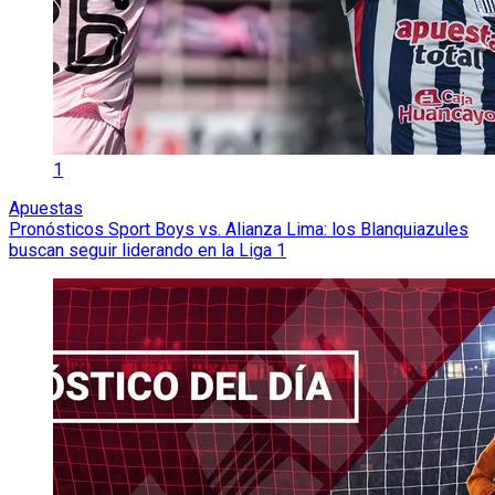
1
Apuestas
Pronósticos Sport Boys vs. Alianza Lima: los Blanquiazules
buscan seguir liderando en la Liga 1