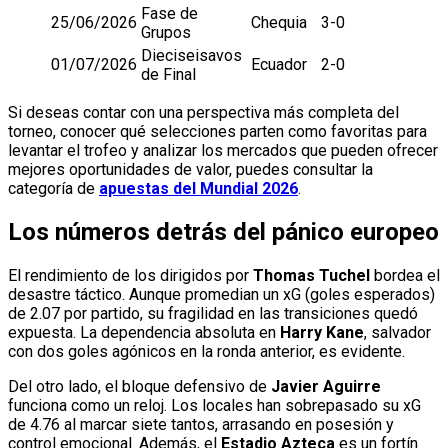
Fase de
25/06/2026
Chequia
3-0
Grupos
Dieciseisavos
01/07/2026
Ecuador
2-0
de Final
Si deseas contar con una perspectiva más completa del
torneo, conocer qué selecciones parten como favoritas para
levantar el trofeo y analizar los mercados que pueden ofrecer
mejores oportunidades de valor, puedes consultar la
categoría de
apuestas del Mundial 2026
.
Los números detrás del pánico europeo
El rendimiento de los dirigidos por
Thomas Tuchel
bordea el
desastre táctico. Aunque promedian un xG (goles esperados)
de 2.07 por partido, su fragilidad en las transiciones quedó
expuesta. La dependencia absoluta en
Harry Kane
, salvador
con dos goles agónicos en la ronda anterior, es evidente.
Del otro lado, el bloque defensivo de
Javier Aguirre
funciona como un reloj. Los locales han sobrepasado su xG
de 4.76 al marcar siete tantos, arrasando en posesión y
control emocional. Además, el
Estadio Azteca
es un fortín