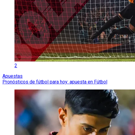
2
Apuestas
Pronósticos de fútbol para hoy: apuesta en Fútbol