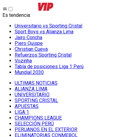
Es tendencia
:
Universitario vs Sporting Cristal
Sport Boys vs Alianza Lima
Jairo Concha
Piero Quispe
Christian Cueva
Refuerzos Sporting Cristal
Vozinha
Tabla de posiciones Liga 1 Perú
Mundial 2030
ULTIMAS NOTICIAS
ALIANZA LIMA
UNIVERSITARIO
SPORTING CRISTAL
APUESTAS
LIGA 1
CHAMPIONS LEAGUE
SELECCIÓN PERÚ
PERUANOS EN EL EXTERIOR
ELIMINATORIAS CONMEBOL