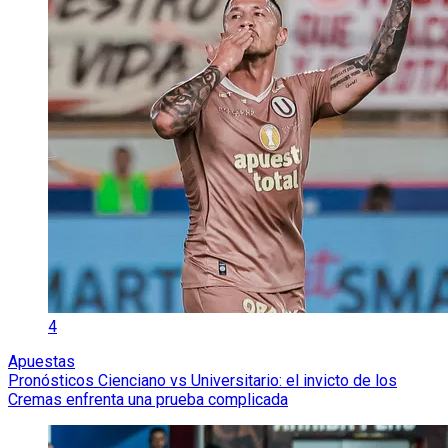
4
Apuestas
Pronósticos Cienciano vs Universitario: el invicto de los
Cremas enfrenta una prueba complicada