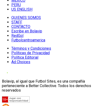
MÉXICO
PERU
US ENGLISH
QUIENES SOMOS
STAFF
CONTACTO
Escribe en Bolavip
RedGol
Futbolcentroamerica
Términos y Condiciones
Políticas de Privacidad
Política Editorial
Ad Choices
Bolavip, al igual que Futbol Sites, es una compañía
perteneciente a Better Collective. Todos los derechos
reservados