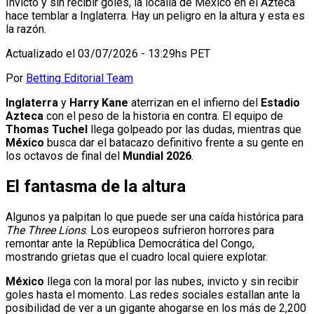
Invicto y sin recibir goles, la localía de México en el Azteca
hace temblar a Inglaterra. Hay un peligro en la altura y esta es
la razón.
Actualizado el
03/07/2026 - 13:29hs PET
Por
Betting Editorial Team
Inglaterra
y
Harry Kane
aterrizan en el infierno del
Estadio
Azteca
con el peso de la historia en contra. El equipo de
Thomas Tuchel
llega golpeado por las dudas, mientras que
México
busca dar el batacazo definitivo frente a su gente en
los octavos de final del
Mundial 2026
.
El fantasma de la altura
Algunos ya palpitan lo que puede ser una caída histórica para
The Three Lions
. Los europeos sufrieron horrores para
remontar ante la República Democrática del Congo,
mostrando grietas que el cuadro local quiere explotar.
México
llega con la moral por las nubes, invicto y sin recibir
goles hasta el momento. Las redes sociales estallan ante la
posibilidad de ver a un gigante ahogarse en los más de 2,200