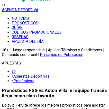
AGENDA DEPORTIVA
NOTICIAS
PRONÓSTICOS
GUÍAS
CÓDIGOS PROMOCIONALES
RESEÑAS
APUESTA DEL DÍA
18+ | Juego responsable | Aplican Términos y Condiciones |
Contenido comercial |
Principios de Publicación
APUESTAS
/
Apuestas Deportivas
/
Pronósticos
Pronósticos PSG vs Aston Villa: el equipo francés
llega como claro favorito
Bolavip Perú te ofrece los mejores pronósticos para apostar