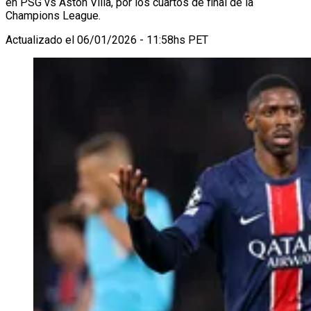
en PSG vs Aston Villa, por los cuartos de final de la
Champions League.
Actualizado el
06/01/2026 - 11:58hs PET