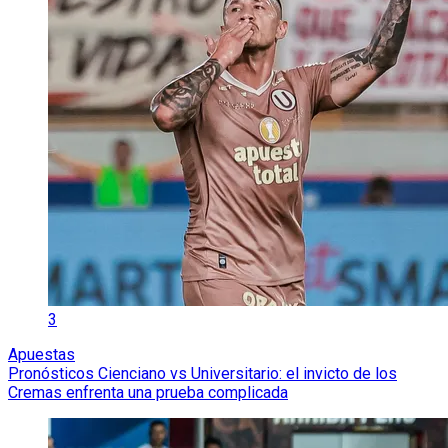
3
Apuestas
Pronósticos Cienciano vs Universitario: el invicto de los
Cremas enfrenta una prueba complicada