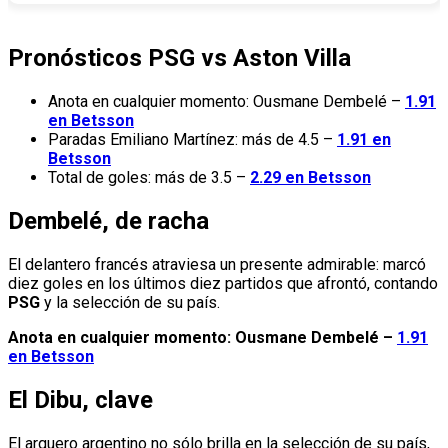
Pronósticos PSG vs Aston Villa
Anota en cualquier momento: Ousmane Dembelé –
1.91
en Betsson
Paradas Emiliano Martínez: más de 4.5 –
1.91 en
Betsson
Total de goles: más de 3.5 –
2.29 en Betsson
Dembelé, de racha
El delantero francés atraviesa un presente admirable: marcó
diez goles en los últimos diez partidos que afrontó, contando
PSG
y la selección de su país.
Anota en cualquier momento: Ousmane Dembelé –
1.91
en Betsson
El Dibu, clave
El arquero argentino no sólo brilla en la selección de su país,