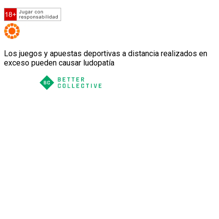
Los juegos y apuestas deportivas a distancia realizados en
exceso pueden causar ludopatía