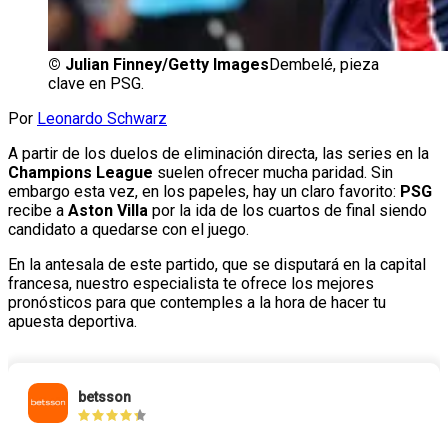
©
Julian Finney/Getty Images
Dembelé, pieza
clave en PSG.
Por
Leonardo Schwarz
A partir de los duelos de eliminación directa, las series en la
Champions League
suelen ofrecer mucha paridad. Sin
embargo esta vez, en los papeles, hay un claro favorito:
PSG
recibe a
Aston Villa
por la ida de los cuartos de final siendo
candidato a quedarse con el juego.
En la antesala de este partido, que se disputará en la capital
francesa, nuestro especialista te ofrece los mejores
pronósticos para que contemples a la hora de hacer tu
apuesta deportiva.