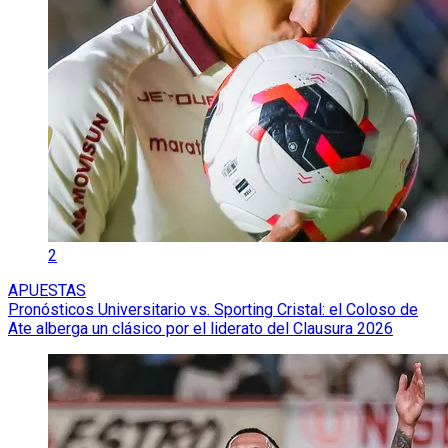
2
APUESTAS
Pronósticos Universitario vs. Sporting Cristal: el Coloso de
Ate alberga un clásico por el liderato del Clausura 2026