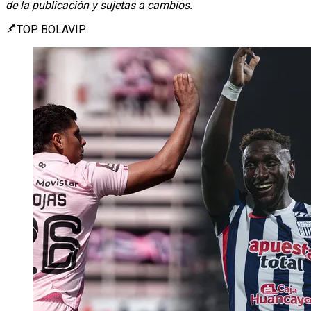
de la publicación y sujetas a cambios.
TOP BOLAVIP