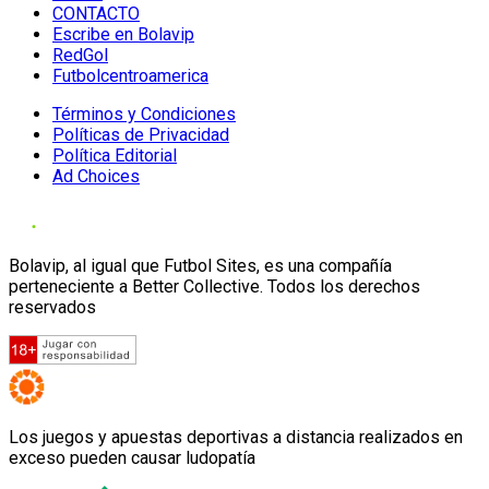
CONTACTO
Escribe en Bolavip
RedGol
Futbolcentroamerica
Términos y Condiciones
Políticas de Privacidad
Política Editorial
Ad Choices
Bolavip, al igual que Futbol Sites, es una compañía
perteneciente a Better Collective. Todos los derechos
reservados
Los juegos y apuestas deportivas a distancia realizados en
exceso pueden causar ludopatía