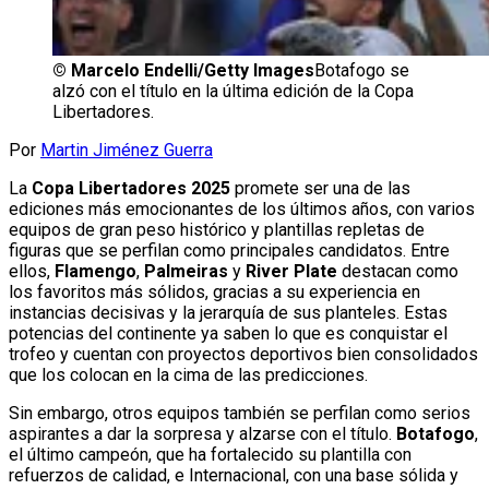
©
Marcelo Endelli/Getty Images
Botafogo se
alzó con el título en la última edición de la Copa
Libertadores.
Por
Martin Jiménez Guerra
La
Copa Libertadores 2025
promete ser una de las
ediciones más emocionantes de los últimos años, con varios
equipos de gran peso histórico y plantillas repletas de
figuras que se perfilan como principales candidatos. Entre
ellos,
Flamengo
,
Palmeiras
y
River Plate
destacan como
los favoritos más sólidos, gracias a su experiencia en
instancias decisivas y la jerarquía de sus planteles. Estas
potencias del continente ya saben lo que es conquistar el
trofeo y cuentan con proyectos deportivos bien consolidados
que los colocan en la cima de las predicciones.
Sin embargo, otros equipos también se perfilan como serios
aspirantes a dar la sorpresa y alzarse con el título.
Botafogo
,
el último campeón, que ha fortalecido su plantilla con
refuerzos de calidad, e Internacional, con una base sólida y