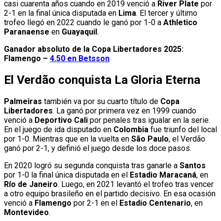
casi cuarenta años cuando en 2019 venció a
River Plate
por
2-1 en la final única disputada en
Lima
. El tercer y último
trofeo llegó en 2022 cuando le ganó por 1-0 a
Athletico
Paranaense
en
Guayaquil
.
Ganador absoluto de la Copa Libertadores 2025:
Flamengo –
4.50 en Betsson
El Verdão conquista La Gloria Eterna
Palmeiras
también va por su cuarto título de
Copa
Libertadores
. La ganó por primera vez en 1999 cuando
venció a
Deportivo Cali
por penales tras igualar en la serie.
En el juego de ida disputado en
Colombia
fue triunfo del local
por 1-0. Mientras que en la vuelta en
São Paulo
, el Verdão
ganó por 2-1, y definió el juego desde los doce pasos.
En 2020 logró su segunda conquista tras ganarle a
Santos
por 1-0 la final única disputada en el
Estadio Maracaná
, en
Río de Janeiro
. Luego, en 2021 levantó el trofeo tras vencer
a otro equipo brasileño en el partido decisivo. En esa ocasión
venció a
Flamengo
por 2-1 en el
Estadio Centenario
, en
Montevideo
.