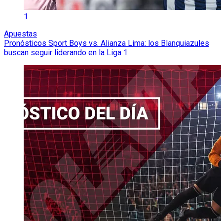
1
Apuestas
Pronósticos Sport Boys vs. Alianza Lima: los Blanquiazules
buscan seguir liderando en la Liga 1