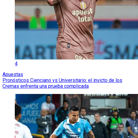
4
Apuestas
Pronósticos Cienciano vs Universitario: el invicto de los
Cremas enfrenta una prueba complicada