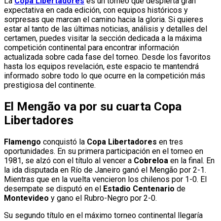
La
Copa Libertadores
es un torneo que despierta gran
expectativa en cada edición, con equipos históricos y
sorpresas que marcan el camino hacia la gloria. Si quieres
estar al tanto de las últimas noticias, análisis y detalles del
certamen, puedes visitar la sección dedicada a la máxima
competición continental para encontrar información
actualizada sobre cada fase del torneo. Desde los favoritos
hasta los equipos revelación, este espacio te mantendrá
informado sobre todo lo que ocurre en la competición más
prestigiosa del continente.
El Mengão va por su cuarta Copa
Libertadores
Flamengo
conquistó la
Copa Libertadores
en tres
oportunidades. En su primera participación en el torneo en
1981, se alzó con el título al vencer a
Cobreloa
en la final. En
la ida disputada en Río de Janeiro ganó el Mengão por 2-1.
Mientras que en la vuelta vencieron los chilenos por 1-0. El
desempate se disputó en el
Estadio Centenario
de
Montevideo
y gano el Rubro-Negro por 2-0.
Su segundo título en el máximo torneo continental llegaría