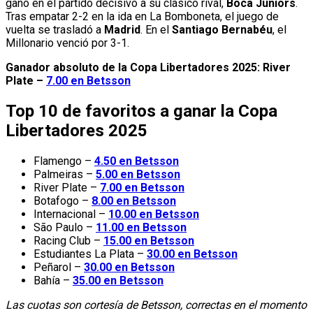
ganó en el partido decisivo a su clásico rival,
Boca Juniors
.
Tras empatar 2-2 en la ida en La Bomboneta, el juego de
vuelta se trasladó a
Madrid
. En el
Santiago Bernabéu
, el
Millonario venció por 3-1.
Ganador absoluto de la Copa Libertadores 2025: River
Plate –
7.00 en Betsson
Top 10 de favoritos a ganar la Copa
Libertadores 2025
Flamengo –
4.50 en Betsson
Palmeiras –
5.00 en Betsson
River Plate –
7.00 en Betsson
Botafogo –
8.00 en Betsson
Internacional –
10.00 en Betsson
São Paulo –
11.00 en Betsson
Racing Club –
15.00 en Betsson
Estudiantes La Plata –
30.00 en Betsson
Peñarol –
30.00 en Betsson
Bahía –
35.00 en Betsson
Las cuotas son cortesía de Betsson, correctas en el momento