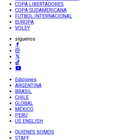
COPA LIBERTADORES
COPA SUDAMERICANA
FUTBOL INTERNACIONAL
EUROPA
VOLEY
síguenos
Ediciones
ARGENTINA
BRASIL
CHILE
GLOBAL
MÉXICO
PERU
US ENGLISH
QUIENES SOMOS
STAFF