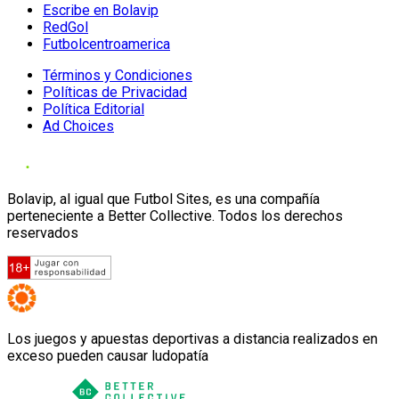
Escribe en Bolavip
RedGol
Futbolcentroamerica
Términos y Condiciones
Políticas de Privacidad
Política Editorial
Ad Choices
Bolavip, al igual que Futbol Sites, es una compañía
perteneciente a Better Collective. Todos los derechos
reservados
Los juegos y apuestas deportivas a distancia realizados en
exceso pueden causar ludopatía