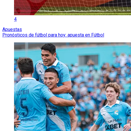
4
Apuestas
Pronósticos de fútbol para hoy: apuesta en Fútbol