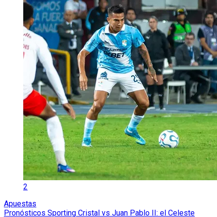
2
Apuestas
Pronósticos Sporting Cristal vs Juan Pablo II: el Celeste