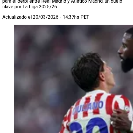
para el derbi entre Real Madrid y Atlético Madrid, un duelo
clave por La Liga 2025/26.
Actualizado el
20/03/2026 - 14:37hs PET