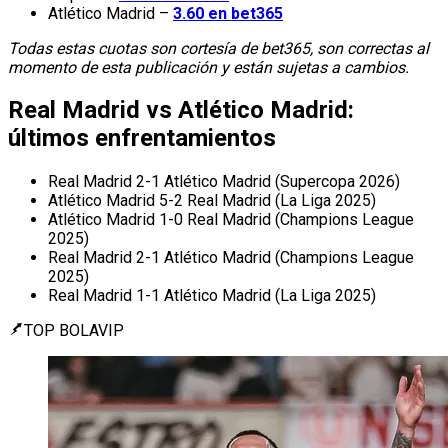
Atlético Madrid –
3.60 en bet365
Todas estas cuotas son cortesía de bet365, son correctas al
momento de esta publicación y están sujetas a cambios.
Real Madrid vs Atlético Madrid:
últimos enfrentamientos
Real Madrid 2-1 Atlético Madrid (Supercopa 2026)
Atlético Madrid 5-2 Real Madrid (La Liga 2025)
Atlético Madrid 1-0 Real Madrid (Champions League
2025)
Real Madrid 2-1 Atlético Madrid (Champions League
2025)
Real Madrid 1-1 Atlético Madrid (La Liga 2025)
TOP BOLAVIP