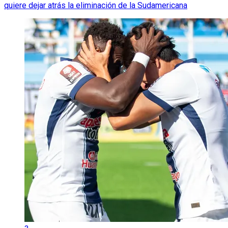
quiere dejar atrás la eliminación de la Sudamericana