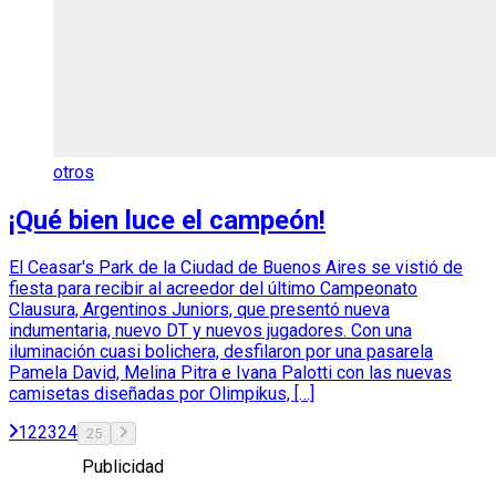
otros
¡Qué bien luce el campeón!
El Ceasar's Park de la Ciudad de Buenos Aires se vistió de
fiesta para recibir al acreedor del último Campeonato
Clausura, Argentinos Juniors, que presentó nueva
indumentaria, nuevo DT y nuevos jugadores. Con una
iluminación cuasi bolichera, desfilaron por una pasarela
Pamela David, Melina Pitra e Ivana Palotti con las nuevas
camisetas diseñadas por Olimpikus, […]
1
2
23
24
25
Publicidad