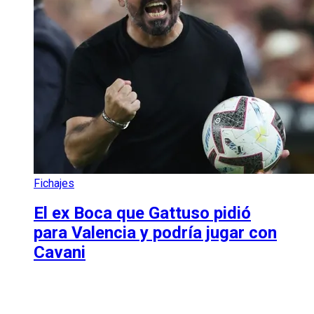
Fichajes
El ex Boca que Gattuso pidió
para Valencia y podría jugar con
Cavani