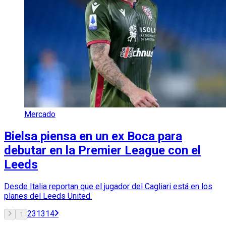
Mercado
Bielsa piensa en un ex Boca para
debutar en la Premier League con el
Leeds
Desde Italia reportan que el jugador del Cagliari está en los
planes del Leeds United.
2
3
13
14
1