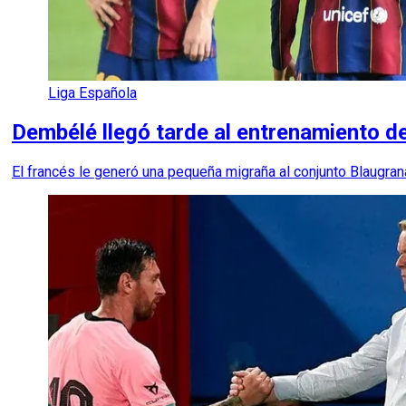
Liga Española
Dembélé llegó tarde al entrenamiento de
El francés le generó una pequeña migraña al conjunto Blaugran