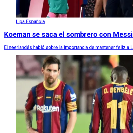
Liga Española
Koeman se saca el sombrero con Messi: 
El neerlandés habló sobre la importancia de mantener feliz a L