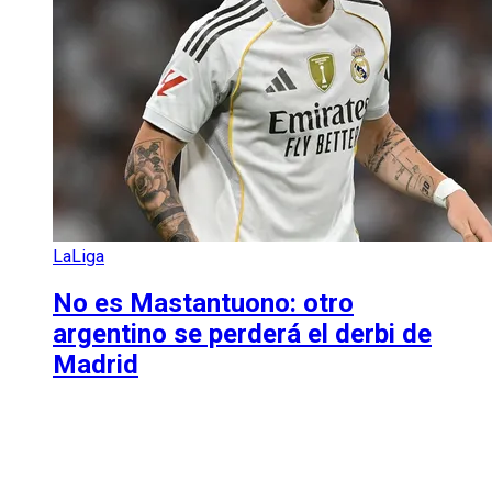
LaLiga
No es Mastantuono: otro
argentino se perderá el derbi de
Madrid