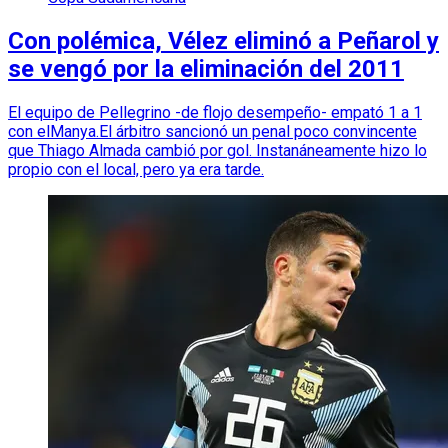
Con polémica, Vélez eliminó a Peñarol y
se vengó por la eliminación del 2011
El equipo de Pellegrino -de flojo desempeño- empató 1 a 1
con elManya.El árbitro sancionó un penal poco convincente
que Thiago Almada cambió por gol. Instanáneamente hizo lo
propio con el local, pero ya era tarde.