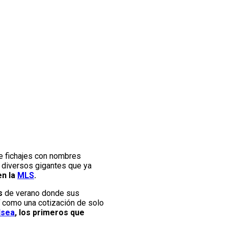
e fichajes con nombres
e diversos gigantes que ya
en la
MLS
.
s
de verano donde sus
í como una cotización de solo
lsea
, los primeros que