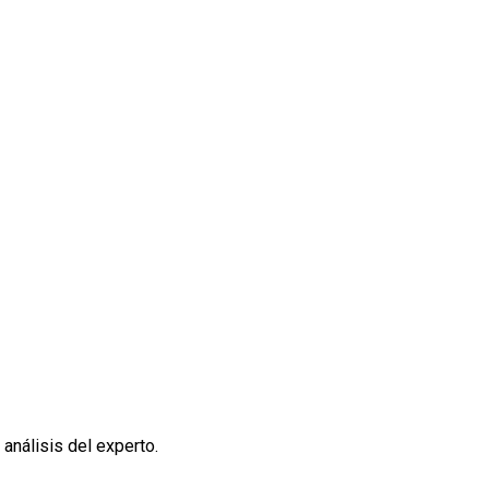
análisis del experto.