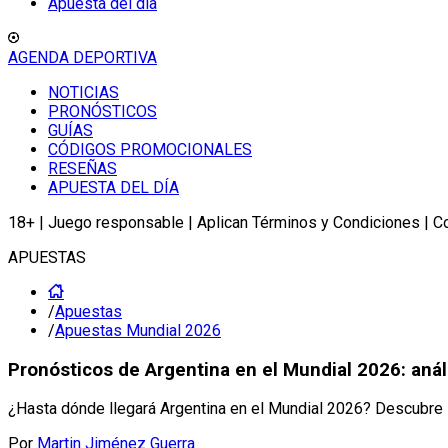
Apuesta del día
AGENDA DEPORTIVA
NOTICIAS
PRONÓSTICOS
GUÍAS
CÓDIGOS PROMOCIONALES
RESEÑAS
APUESTA DEL DÍA
18+ | Juego responsable | Aplican Términos y Condiciones | C
APUESTAS
/
Apuestas
/
Apuestas Mundial 2026
Pronósticos de Argentina en el Mundial 2026: anál
¿Hasta dónde llegará Argentina en el Mundial 2026? Descubre lo
Por
Martin Jiménez Guerra