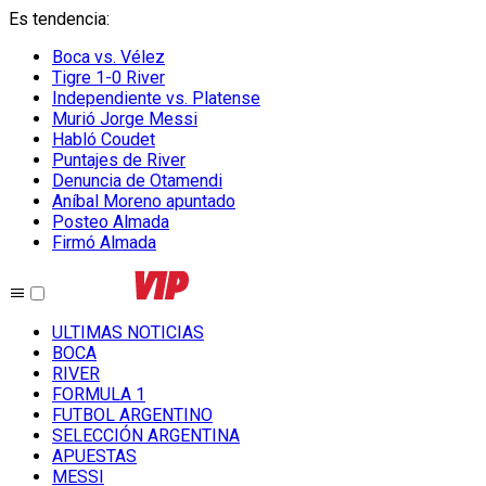
Es tendencia
:
Boca vs. Vélez
Tigre 1-0 River
Independiente vs. Platense
Murió Jorge Messi
Habló Coudet
Puntajes de River
Denuncia de Otamendi
Aníbal Moreno apuntado
Posteo Almada
Firmó Almada
ULTIMAS NOTICIAS
BOCA
RIVER
FORMULA 1
FUTBOL ARGENTINO
SELECCIÓN ARGENTINA
APUESTAS
MESSI