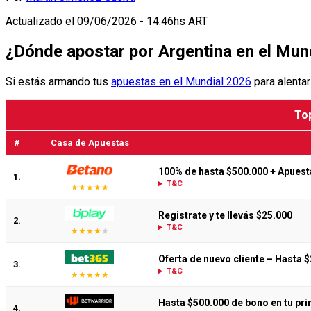
Actualizado el
09/06/2026 - 14:46hs ART
¿Dónde apostar por Argentina en el Mun
Si estás armando tus
apuestas en el Mundial 2026
para alenta
Top
#
Casa de Apuestas
100% de hasta $500.000 + Apuest
1.
T&C
★★★★★
Registrate y te llevás $25.000
2.
T&C
★★★★
★
Oferta de nuevo cliente – Hasta 
3.
T&C
★★★★★
Hasta $500.000 de bono en tu pr
4.