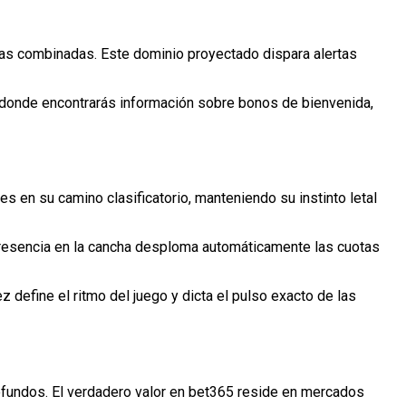
tas combinadas. Este dominio proyectado dispara alertas
 donde encontrarás información sobre bonos de bienvenida,
s en su camino clasificatorio, manteniendo su instinto letal
presencia en la cancha desploma automáticamente las cuotas
 define el ritmo del juego y dicta el pulso exacto de las
profundos. El verdadero valor en bet365 reside en mercados