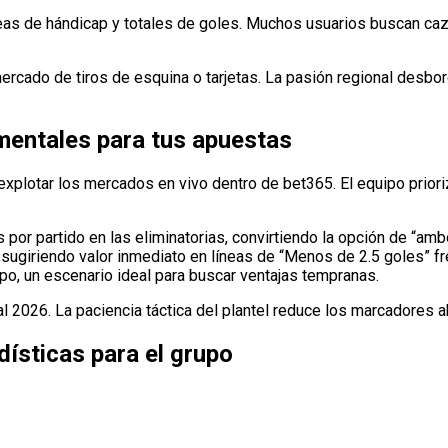
eas de hándicap y totales de goles. Muchos usuarios buscan caza
rcado de tiros de esquina o tarjetas. La pasión regional desbor
.
mentales para tus apuestas
xplotar los mercados en vivo dentro de bet365. El equipo priori
por partido en las eliminatorias, convirtiendo la opción de “amb
sugiriendo valor inmediato en líneas de “Menos de 2.5 goles” fre
o, un escenario ideal para buscar ventajas tempranas.
l 2026. La paciencia táctica del plantel reduce los marcadores a
dísticas para el grupo