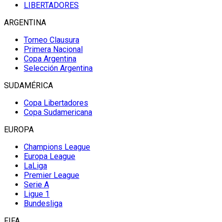
LIBERTADORES
ARGENTINA
Torneo Clausura
Primera Nacional
Copa Argentina
Selección Argentina
SUDAMÉRICA
Copa Libertadores
Copa Sudamericana
EUROPA
Champions League
Europa League
LaLiga
Premier League
Serie A
Ligue 1
Bundesliga
FIFA