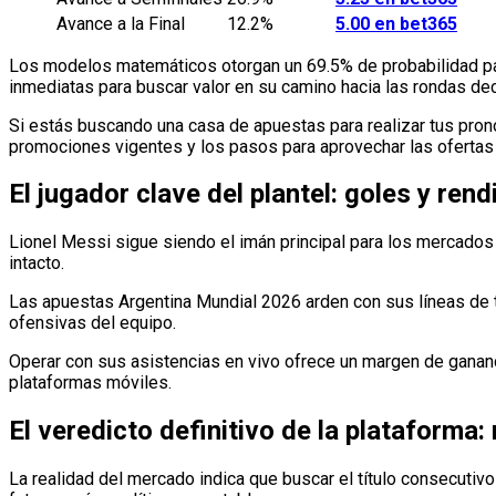
Avance a la Final
12.2%
5.00 en
bet365
Los modelos matemáticos otorgan un 69.5% de probabilidad para
inmediatas para buscar valor en su camino hacia las rondas dec
Si estás buscando una casa de apuestas para realizar tus pron
promociones vigentes y los pasos para aprovechar las ofertas
El jugador clave del plantel: goles y re
Lionel Messi sigue siendo el imán principal para los mercados d
intacto.
Las apuestas Argentina Mundial 2026 arden con sus líneas de 
ofensivas del equipo.
Operar con sus asistencias en vivo ofrece un margen de gananci
plataformas móviles.
El veredicto definitivo de la plataforma
La realidad del mercado indica que buscar el título consecutiv