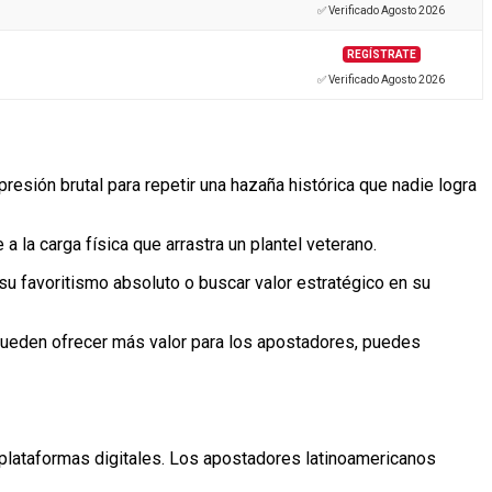
✅ Verificado Agosto 2026
REGÍSTRATE
✅ Verificado Agosto 2026
resión brutal para repetir una hazaña histórica que nadie logra
 la carga física que arrastra un plantel veterano.
su favoritismo absoluto o buscar valor estratégico en su
 pueden ofrecer más valor para los apostadores, puedes
as plataformas digitales. Los apostadores latinoamericanos