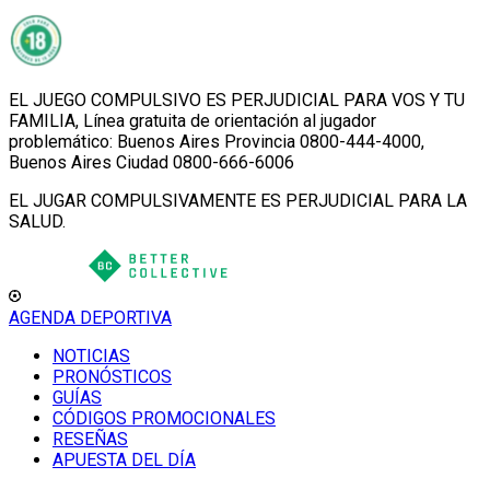
EL JUEGO COMPULSIVO ES PERJUDICIAL PARA VOS Y TU
FAMILIA, Línea gratuita de orientación al jugador
problemático: Buenos Aires Provincia 0800-444-4000,
Buenos Aires Ciudad 0800-666-6006
EL JUGAR COMPULSIVAMENTE ES PERJUDICIAL PARA LA
SALUD.
AGENDA DEPORTIVA
NOTICIAS
PRONÓSTICOS
GUÍAS
CÓDIGOS PROMOCIONALES
RESEÑAS
APUESTA DEL DÍA