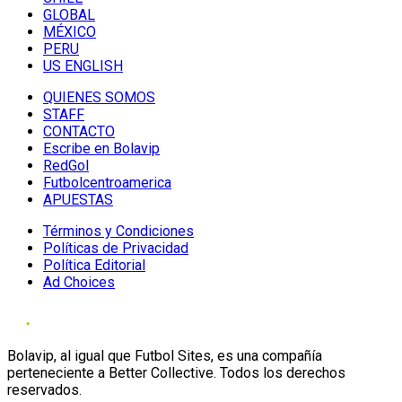
GLOBAL
MÉXICO
PERU
US ENGLISH
QUIENES SOMOS
STAFF
CONTACTO
Escribe en Bolavip
RedGol
Futbolcentroamerica
APUESTAS
Términos y Condiciones
Políticas de Privacidad
Política Editorial
Ad Choices
Bolavip, al igual que Futbol Sites, es una compañía
perteneciente a Better Collective. Todos los derechos
reservados.