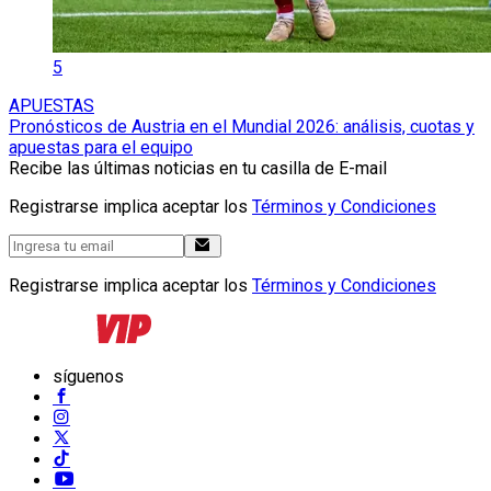
5
APUESTAS
Pronósticos de Austria en el Mundial 2026: análisis, cuotas y
apuestas para el equipo
Recibe las últimas noticias en tu casilla de E-mail
Registrarse implica aceptar los
Términos y Condiciones
Registrarse implica aceptar los
Términos y Condiciones
síguenos