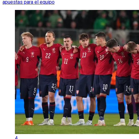
apuestas para el equipo
4