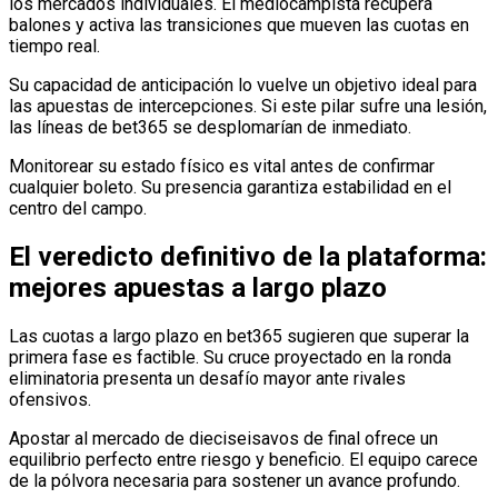
los mercados individuales. El mediocampista recupera
balones y activa las transiciones que mueven las cuotas en
tiempo real.
Su capacidad de anticipación lo vuelve un objetivo ideal para
las apuestas de intercepciones. Si este pilar sufre una lesión,
las líneas de bet365 se desplomarían de inmediato.
Monitorear su estado físico es vital antes de confirmar
cualquier boleto. Su presencia garantiza estabilidad en el
centro del campo.
El veredicto definitivo de la plataforma:
mejores apuestas a largo plazo
Las cuotas a largo plazo en bet365 sugieren que superar la
primera fase es factible. Su cruce proyectado en la ronda
eliminatoria presenta un desafío mayor ante rivales
ofensivos.
Apostar al mercado de dieciseisavos de final ofrece un
equilibrio perfecto entre riesgo y beneficio. El equipo carece
de la pólvora necesaria para sostener un avance profundo.