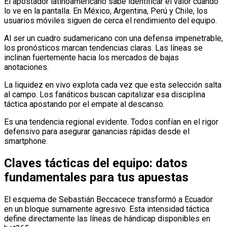
El apostador latinoamericano sabe identificar el valor cuando
lo ve en la pantalla. En México, Argentina, Perú y Chile, los
usuarios móviles siguen de cerca el rendimiento del equipo.
Al ser un cuadro sudamericano con una defensa impenetrable,
los pronósticos marcan tendencias claras. Las líneas se
inclinan fuertemente hacia los mercados de bajas
anotaciones.
La liquidez en vivo explota cada vez que esta selección salta
al campo. Los fanáticos buscan capitalizar esa disciplina
táctica apostando por el empate al descanso.
Es una tendencia regional evidente. Todos confían en el rigor
defensivo para asegurar ganancias rápidas desde el
smartphone.
Claves tácticas del equipo: datos
fundamentales para tus apuestas
El esquema de Sebastián Beccacece transformó a Ecuador
en un bloque sumamente agresivo. Esta intensidad táctica
define directamente las líneas de hándicap disponibles en