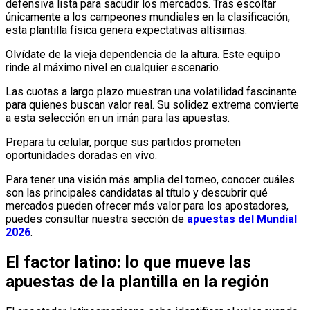
defensiva lista para sacudir los mercados. Tras escoltar
únicamente a los campeones mundiales en la clasificación,
esta plantilla física genera expectativas altísimas.
Olvídate de la vieja dependencia de la altura. Este equipo
rinde al máximo nivel en cualquier escenario.
Las cuotas a largo plazo muestran una volatilidad fascinante
para quienes buscan valor real. Su solidez extrema convierte
a esta selección en un imán para las apuestas.
Prepara tu celular, porque sus partidos prometen
oportunidades doradas en vivo.
Para tener una visión más amplia del torneo, conocer cuáles
son las principales candidatas al título y descubrir qué
mercados pueden ofrecer más valor para los apostadores,
puedes consultar nuestra sección de
apuestas del Mundial
2026
.
El factor latino: lo que mueve las
apuestas de la plantilla en la región