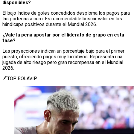
disponibles?
El bajo índice de goles concedidos desploma los pagos para
las porterías a cero. Es recomendable buscar valor en los
hándicaps positivos durante el Mundial 2026.
¿Vale la pena apostar por el liderato de grupo en esta
fase?
Las proyecciones indican un porcentaje bajo para el primer
puesto, ofreciendo pagos muy lucrativos. Representa una
jugada de alto riesgo pero gran recompensa en el Mundial
2026.
TOP BOLAVIP