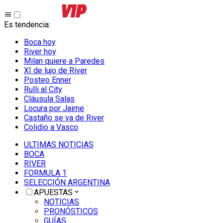
Es tendencia
:
Boca hoy
River hoy
Milan quiere a Paredes
XI de lujo de River
Posteo Enner
Rulli al City
Cláusula Salas
Locura por Jaime
Castaño se va de River
Colidio a Vasco
ULTIMAS NOTICIAS
BOCA
RIVER
FORMULA 1
SELECCIÓN ARGENTINA
APUESTAS
NOTICIAS
PRONÓSTICOS
GUÍAS