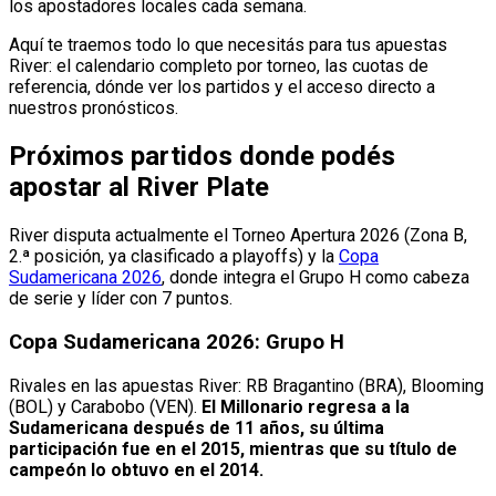
los apostadores locales cada semana.
Aquí te traemos todo lo que necesitás para tus apuestas
River: el calendario completo por torneo, las cuotas de
referencia, dónde ver los partidos y el acceso directo a
nuestros pronósticos.
Próximos partidos donde podés
apostar al River Plate
River disputa actualmente el Torneo Apertura 2026 (Zona B,
2.ª posición, ya clasificado a playoffs) y la
Copa
Sudamericana 2026
, donde integra el Grupo H como cabeza
de serie y líder con 7 puntos.
Copa Sudamericana 2026: Grupo H
Rivales en las apuestas River: RB Bragantino (BRA), Blooming
(BOL) y Carabobo (VEN).
El Millonario regresa a la
Sudamericana después de 11 años, su última
participación fue en el 2015, mientras que su título de
campeón lo obtuvo en el 2014.