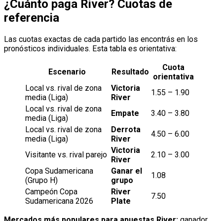
¿Cuánto paga River? Cuotas de
referencia
Las cuotas exactas de cada partido las encontrás en los
pronósticos individuales. Esta tabla es orientativa:
Cuota
Escenario
Resultado
orientativa
Local vs. rival de zona
Victoria
1.55 – 1.90
media (Liga)
River
Local vs. rival de zona
Empate
3.40 – 3.80
media (Liga)
Local vs. rival de zona
Derrota
4.50 – 6.00
media (Liga)
River
Victoria
Visitante vs. rival parejo
2.10 – 3.00
River
Copa Sudamericana
Ganar el
1.08
(Grupo H)
grupo
Campeón Copa
River
7.50
Sudamericana 2026
Plate
Mercados más populares para apuestas River:
ganador