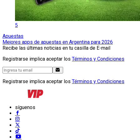
5
Apuestas
Mejores apps de apuestas en Argentina para 2026
Recibe las últimas noticias en tu casilla de E-mail
Registrarse implica aceptar los
Términos y Condiciones
Registrarse implica aceptar los
Términos y Condiciones
síguenos