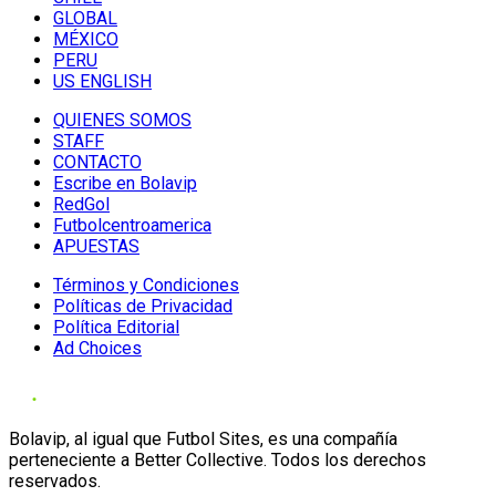
GLOBAL
MÉXICO
PERU
US ENGLISH
QUIENES SOMOS
STAFF
CONTACTO
Escribe en Bolavip
RedGol
Futbolcentroamerica
APUESTAS
Términos y Condiciones
Políticas de Privacidad
Política Editorial
Ad Choices
Bolavip, al igual que Futbol Sites, es una compañía
perteneciente a Better Collective. Todos los derechos
reservados.