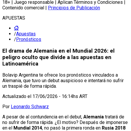
18+ | Juego responsable | Aplican Términos y Condiciones |
Contenido comercial |
Principios de Publicación
APUESTAS
/
Apuestas
/
Pronósticos
El drama de Alemania en el Mundial 2026: el
peligro oculto que divide a las apuestas en
Latinoamérica
Bolavip Argentina te ofrece los pronósticos vinculados a
Alemania, que tuvo un debut auspicioso e intentará no sufrir
un traspié de forma rápida.
Actualizado el
17/06/2026 - 16:14hs ART
Por
Leonardo Schwarz
A pesar de al contundencia en el debut,
Alemania
tratará de
no sufrir de forma rápida. ¿El motivo? Después de imponerse
en el
Mundial 2014
, no pasó la primera ronda en
Rusia 2018