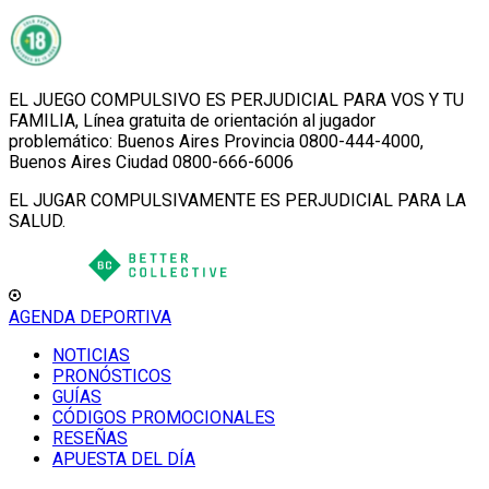
EL JUEGO COMPULSIVO ES PERJUDICIAL PARA VOS Y TU
FAMILIA, Línea gratuita de orientación al jugador
problemático: Buenos Aires Provincia 0800-444-4000,
Buenos Aires Ciudad 0800-666-6006
EL JUGAR COMPULSIVAMENTE ES PERJUDICIAL PARA LA
SALUD.
AGENDA DEPORTIVA
NOTICIAS
PRONÓSTICOS
GUÍAS
CÓDIGOS PROMOCIONALES
RESEÑAS
APUESTA DEL DÍA