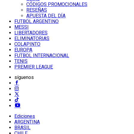
CÓDIGOS PROMOCIONALES
RESEÑAS
APUESTA DEL DÍA
FUTBOL ARGENTINO
MESSI
LIBERTADORES
ELIMINATORIAS
COLAPINTO
EUROPA
FUTBOL INTERNACIONAL
TENIS
PREMIER LEAGUE
síguenos
Ediciones
ARGENTINA
BRASIL
CHILE