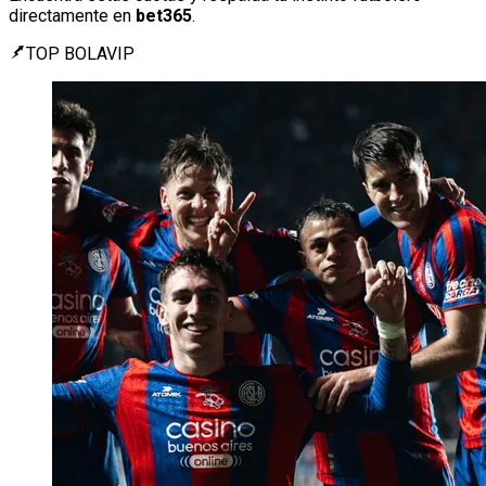
directamente en
bet365
.
TOP BOLAVIP