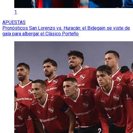
1
APUESTAS
Pronósticos San Lorenzo vs. Huracán: el Bidegain se viste de
gala para albergar el Clásico Porteño