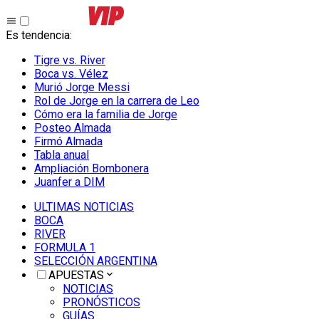
Es tendencia
:
Tigre vs. River
Boca vs. Vélez
Murió Jorge Messi
Rol de Jorge en la carrera de Leo
Cómo era la familia de Jorge
Posteo Almada
Firmó Almada
Tabla anual
Ampliación Bombonera
Juanfer a DIM
ULTIMAS NOTICIAS
BOCA
RIVER
FORMULA 1
SELECCIÓN ARGENTINA
APUESTAS
NOTICIAS
PRONÓSTICOS
GUÍAS