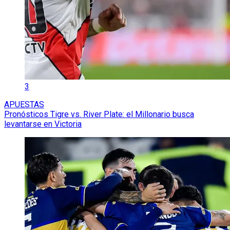
3
APUESTAS
Pronósticos Tigre vs. River Plate: el Millonario busca
levantarse en Victoria