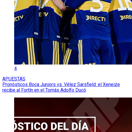
4
APUESTAS
Pronósticos Boca Juniors vs. Vélez Sarsfield: el Xeneize
recibe al Fortín en el Tomás Adolfo Ducó