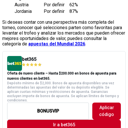
Austria
Por definir
62%
Jordania
Por definir
87%
Si deseas contar con una perspectiva más completa del
torneo, conocer qué selecciones parten como favoritas para
levantar el trofeo y analizar los mercados que pueden ofrecer
mejores oportunidades de valor, puedes consultar la
categoría de
apuestas del Mundial 2026
.