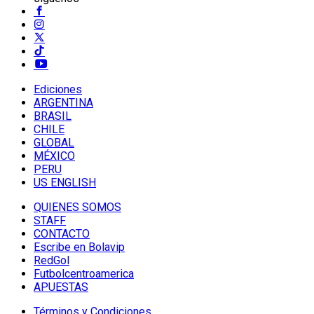
Ediciones
ARGENTINA
BRASIL
CHILE
GLOBAL
MÉXICO
PERU
US ENGLISH
QUIENES SOMOS
STAFF
CONTACTO
Escribe en Bolavip
RedGol
Futbolcentroamerica
APUESTAS
Términos y Condiciones