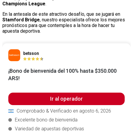
Champions League
.
En la antesala de este atractivo desafío, que se jugará en
Stamford Bridge
, nuestro especialista ofrece los mejores
pronósticos para que contemples a la hora de hacer tu
apuesta deportiva.