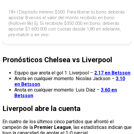
Pronósticos Chelsea vs Liverpool
Equipo que anota el gol 1: Liverpool –
2.17 en Betsson
Anota en cualquier momento: Nicolas Jackson –
3.10
en Betsson
Anota en cualquier momento: Luis Díaz –
3.60 en
Betsson
Liverpool abre la cuenta
En cuatro de los últimos cinco partidos que afrontó el
campeón de la
Premier League
, las estadísticas indican que
tuvo la capacidad de anotar el 1-0 parcial.