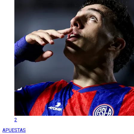
2
APUESTAS