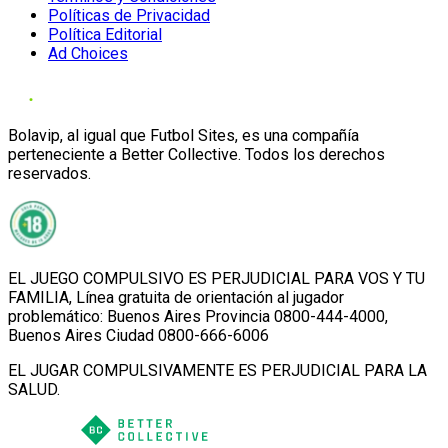
Políticas de Privacidad
Política Editorial
Ad Choices
Bolavip, al igual que Futbol Sites, es una compañía
perteneciente a Better Collective. Todos los derechos
reservados.
EL JUEGO COMPULSIVO ES PERJUDICIAL PARA VOS Y TU
FAMILIA, Línea gratuita de orientación al jugador
problemático: Buenos Aires Provincia 0800-444-4000,
Buenos Aires Ciudad 0800-666-6006
EL JUGAR COMPULSIVAMENTE ES PERJUDICIAL PARA LA
SALUD.