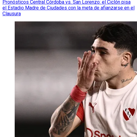
Pronósticos Central Córdoba vs. San Lorenzo: el Ciclón pisa
el Estadio Madre de Ciudades con la meta de afianzarse en el
Clausura