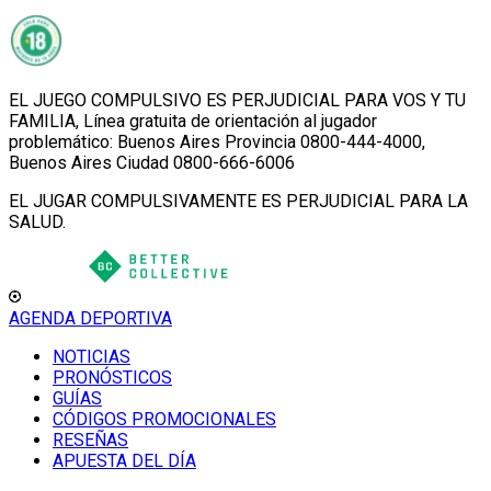
EL JUEGO COMPULSIVO ES PERJUDICIAL PARA VOS Y TU
FAMILIA, Línea gratuita de orientación al jugador
problemático: Buenos Aires Provincia 0800-444-4000,
Buenos Aires Ciudad 0800-666-6006
EL JUGAR COMPULSIVAMENTE ES PERJUDICIAL PARA LA
SALUD.
AGENDA DEPORTIVA
NOTICIAS
PRONÓSTICOS
GUÍAS
CÓDIGOS PROMOCIONALES
RESEÑAS
APUESTA DEL DÍA