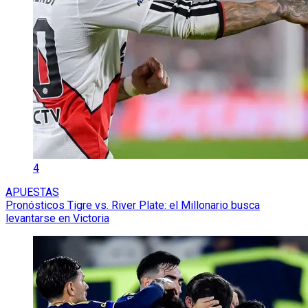
4
APUESTAS
Pronósticos Tigre vs. River Plate: el Millonario busca
levantarse en Victoria