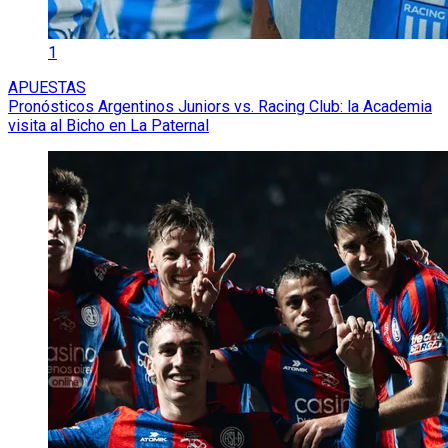
1
APUESTAS
Pronósticos Argentinos Juniors vs. Racing Club: la Academia
visita al Bicho en La Paternal