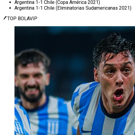
Argentina 1-1 Chile (Copa América 2021)
Argentina 1-1 Chile (Eliminatorias Sudamericanas 2021)
TOP BOLAVIP