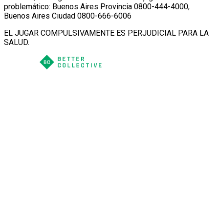
problemático: Buenos Aires Provincia 0800-444-4000,
Buenos Aires Ciudad 0800-666-6006
EL JUGAR COMPULSIVAMENTE ES PERJUDICIAL PARA LA
SALUD.