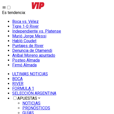
Es tendencia
:
Boca vs. Vélez
Tigre 1-0 River
Independiente vs. Platense
Murió Jorge Messi
Habló Coudet
Puntajes de River
Denuncia de Otamendi
Aníbal Moreno apuntado
Posteo Almada
Firmó Almada
ULTIMAS NOTICIAS
BOCA
RIVER
FORMULA 1
SELECCIÓN ARGENTINA
APUESTAS
NOTICIAS
PRONÓSTICOS
GUÍAS