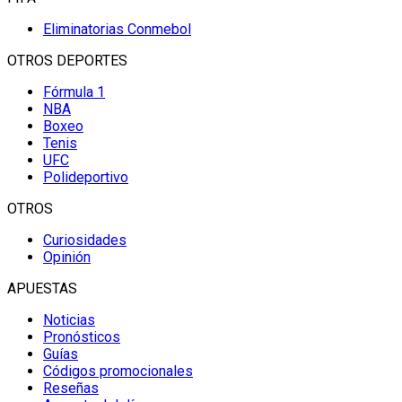
Eliminatorias Conmebol
OTROS DEPORTES
Fórmula 1
NBA
Boxeo
Tenis
UFC
Polideportivo
OTROS
Curiosidades
Opinión
APUESTAS
Noticias
Pronósticos
Guías
Códigos promocionales
Reseñas