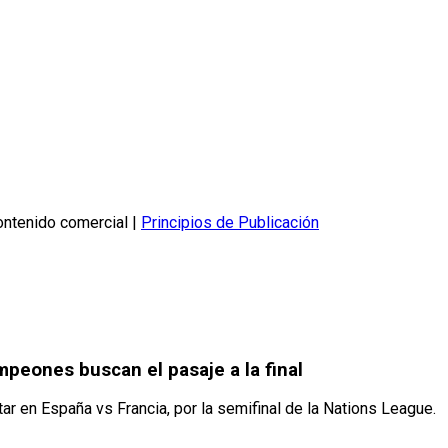
ontenido comercial |
Principios de Publicación
mpeones buscan el pasaje a la final
ar en España vs Francia, por la semifinal de la Nations League.