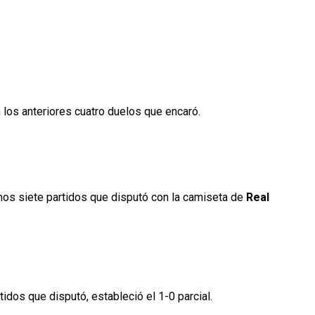
 los anteriores cuatro duelos que encaró.
timos siete partidos que disputó con la camiseta de
Real
idos que disputó, estableció el 1-0 parcial.