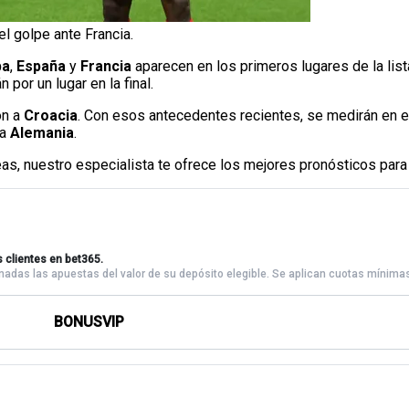
l golpe ante Francia.
pa
,
España
y
Francia
aparecen en los primeros lugares de la lis
 por un lugar en la final.
on a
Croacia
. Con esos antecedentes recientes, se medirán en 
 a
Alemania
.
eas, nuestro especialista te ofrece los mejores pronósticos para