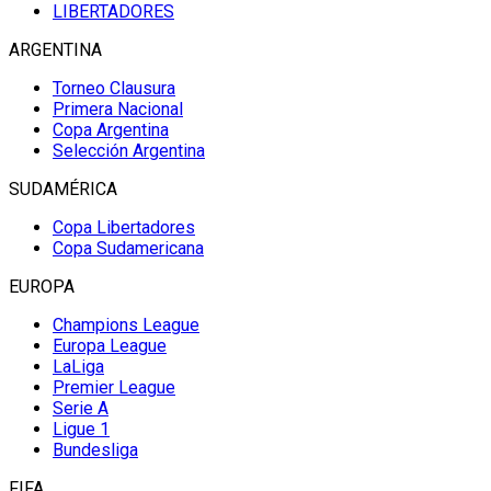
LIBERTADORES
ARGENTINA
Torneo Clausura
Primera Nacional
Copa Argentina
Selección Argentina
SUDAMÉRICA
Copa Libertadores
Copa Sudamericana
EUROPA
Champions League
Europa League
LaLiga
Premier League
Serie A
Ligue 1
Bundesliga
FIFA