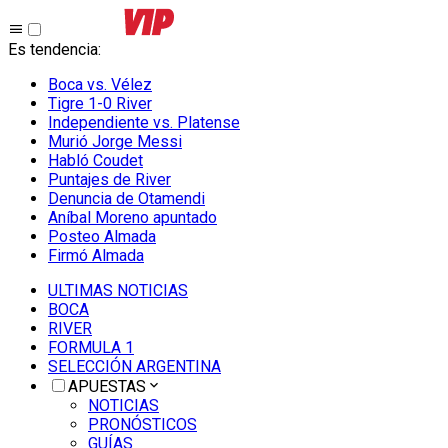
Es tendencia
:
Boca vs. Vélez
Tigre 1-0 River
Independiente vs. Platense
Murió Jorge Messi
Habló Coudet
Puntajes de River
Denuncia de Otamendi
Aníbal Moreno apuntado
Posteo Almada
Firmó Almada
ULTIMAS NOTICIAS
BOCA
RIVER
FORMULA 1
SELECCIÓN ARGENTINA
APUESTAS
NOTICIAS
PRONÓSTICOS
GUÍAS