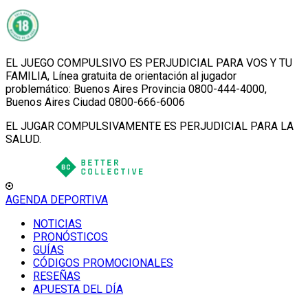
EL JUEGO COMPULSIVO ES PERJUDICIAL PARA VOS Y TU
FAMILIA, Línea gratuita de orientación al jugador
problemático: Buenos Aires Provincia 0800-444-4000,
Buenos Aires Ciudad 0800-666-6006
EL JUGAR COMPULSIVAMENTE ES PERJUDICIAL PARA LA
SALUD.
AGENDA DEPORTIVA
NOTICIAS
PRONÓSTICOS
GUÍAS
CÓDIGOS PROMOCIONALES
RESEÑAS
APUESTA DEL DÍA