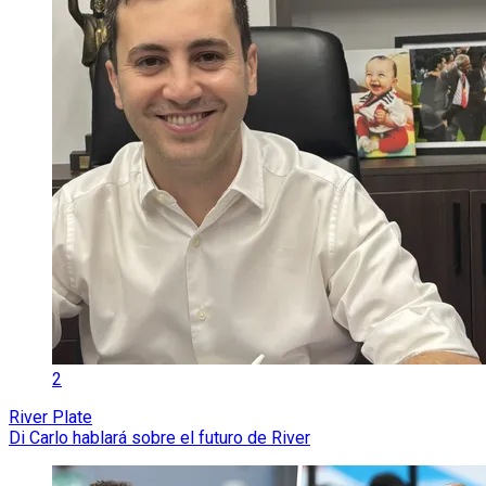
2
River Plate
Di Carlo hablará sobre el futuro de River