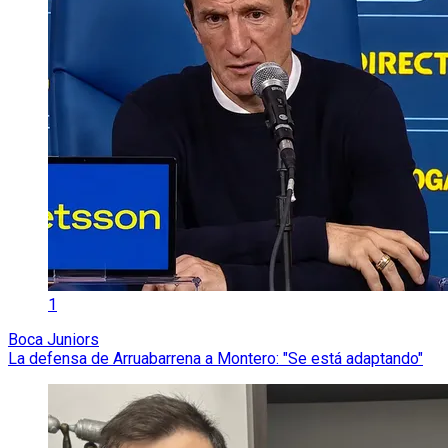
1
Boca Juniors
La defensa de Arruabarrena a Montero: "Se está adaptando"