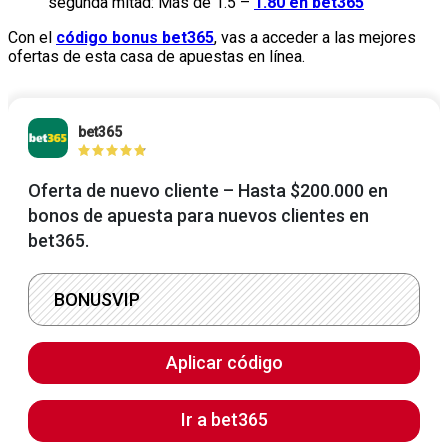
segunda mitad: Más de 1.5 –
1.80 en bet365
Con el
código bonus bet365
, vas a acceder a las mejores
ofertas de esta casa de apuestas en línea.