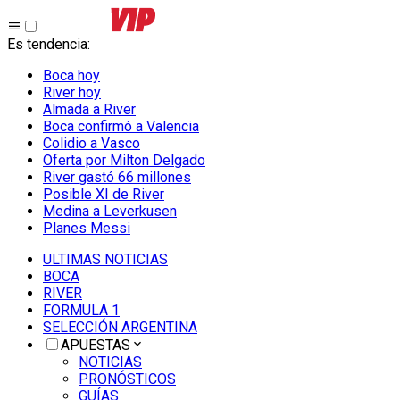
Es tendencia
:
Boca hoy
River hoy
Almada a River
Boca confirmó a Valencia
Colidio a Vasco
Oferta por Milton Delgado
River gastó 66 millones
Posible XI de River
Medina a Leverkusen
Planes Messi
ULTIMAS NOTICIAS
BOCA
RIVER
FORMULA 1
SELECCIÓN ARGENTINA
APUESTAS
NOTICIAS
PRONÓSTICOS
GUÍAS