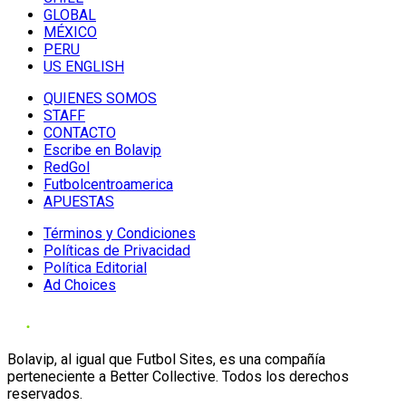
GLOBAL
MÉXICO
PERU
US ENGLISH
QUIENES SOMOS
STAFF
CONTACTO
Escribe en Bolavip
RedGol
Futbolcentroamerica
APUESTAS
Términos y Condiciones
Políticas de Privacidad
Política Editorial
Ad Choices
Bolavip, al igual que Futbol Sites, es una compañía
perteneciente a Better Collective. Todos los derechos
reservados.