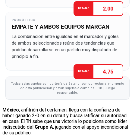
2.00
BETANO
PRONÓSTICO
EMPATE Y AMBOS EQUIPOS MARCAN
La combinación entre igualdad en el marcador y goles
de ambos seleccionados reúne dos tendencias que
podrían desarrollarse en un partido muy disputado de
principio a fin.
4.75
BETANO
Todas estas cuotas son cortesía de Betano, son correctas al momento
de esta publicación y están sujetas a cambios. +18 | Juego
responsable.
México
, anfitrión del certamen, llega con la confianza de
haber ganado 2-0 en su debut y busca ratificar su autoridad
en casa. El Tri sabe que una victoria lo posiciona como líder
indiscutido del
Grupo A
, jugando con el apoyo incondicional
de su público.