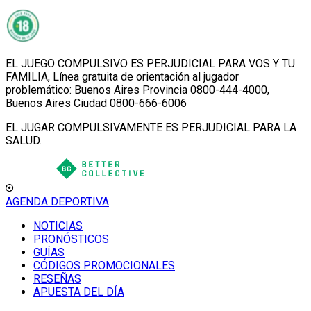
EL JUEGO COMPULSIVO ES PERJUDICIAL PARA VOS Y TU
FAMILIA, Línea gratuita de orientación al jugador
problemático: Buenos Aires Provincia 0800-444-4000,
Buenos Aires Ciudad 0800-666-6006
EL JUGAR COMPULSIVAMENTE ES PERJUDICIAL PARA LA
SALUD.
AGENDA DEPORTIVA
NOTICIAS
PRONÓSTICOS
GUÍAS
CÓDIGOS PROMOCIONALES
RESEÑAS
APUESTA DEL DÍA