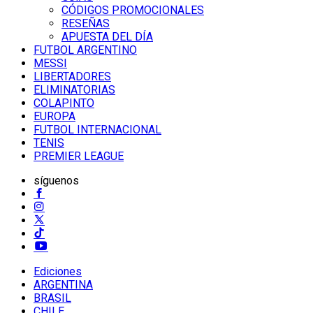
CÓDIGOS PROMOCIONALES
RESEÑAS
APUESTA DEL DÍA
FUTBOL ARGENTINO
MESSI
LIBERTADORES
ELIMINATORIAS
COLAPINTO
EUROPA
FUTBOL INTERNACIONAL
TENIS
PREMIER LEAGUE
síguenos
Ediciones
ARGENTINA
BRASIL
CHILE