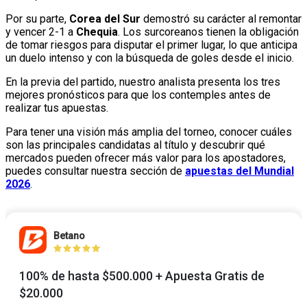
Por su parte,
Corea del Sur
demostró su carácter al remontar
y vencer 2-1 a
Chequia
. Los surcoreanos tienen la obligación
de tomar riesgos para disputar el primer lugar, lo que anticipa
un duelo intenso y con la búsqueda de goles desde el inicio.
En la previa del partido, nuestro analista presenta los tres
mejores pronósticos para que los contemples antes de
realizar tus apuestas.
Para tener una visión más amplia del torneo, conocer cuáles
son las principales candidatas al título y descubrir qué
mercados pueden ofrecer más valor para los apostadores,
puedes consultar nuestra sección de
apuestas del Mundial
2026
.