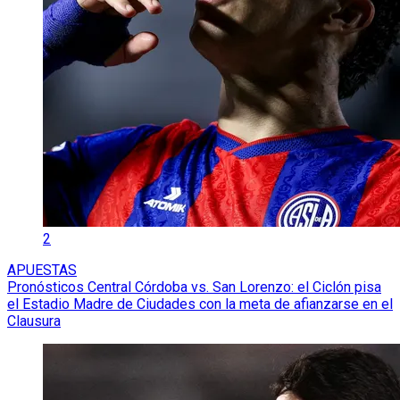
2
APUESTAS
Pronósticos Central Córdoba vs. San Lorenzo: el Ciclón pisa
el Estadio Madre de Ciudades con la meta de afianzarse en el
Clausura