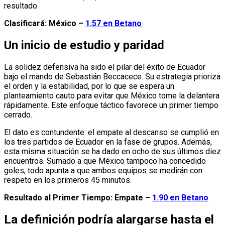
resultado.
Clasificará: México –
1.57 en Betano
Un inicio de estudio y paridad
La solidez defensiva ha sido el pilar del éxito de Ecuador
bajo el mando de Sebastián Beccacece. Su estrategia prioriza
el orden y la estabilidad, por lo que se espera un
planteamiento cauto para evitar que México tome la delantera
rápidamente. Este enfoque táctico favorece un primer tiempo
cerrado.
El dato es contundente: el empate al descanso se cumplió en
los tres partidos de Ecuador en la fase de grupos. Además,
esta misma situación se ha dado en ocho de sus últimos diez
encuentros. Sumado a que México tampoco ha concedido
goles, todo apunta a que ambos equipos se medirán con
respeto en los primeros 45 minutos.
Resultado al Primer Tiempo: Empate –
1.90 en Betano
La definición podría alargarse hasta el