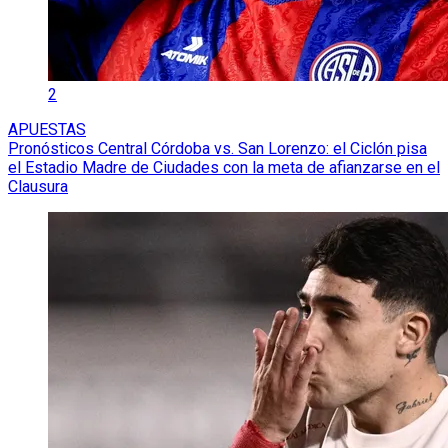
2
APUESTAS
Pronósticos Central Córdoba vs. San Lorenzo: el Ciclón pisa
el Estadio Madre de Ciudades con la meta de afianzarse en el
Clausura