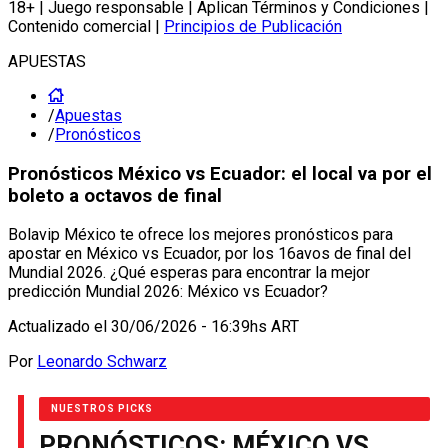
18+ | Juego responsable | Aplican Términos y Condiciones |
Contenido comercial |
Principios de Publicación
APUESTAS
/
Apuestas
/
Pronósticos
Pronósticos México vs Ecuador: el local va por el
boleto a octavos de final
Bolavip México te ofrece los mejores pronósticos para
apostar en México vs Ecuador, por los 16avos de final del
Mundial 2026. ¿Qué esperas para encontrar la mejor
predicción Mundial 2026: México vs Ecuador?
Actualizado el
30/06/2026 - 16:39hs ART
Por
Leonardo Schwarz
NUESTROS PICKS
PRONÓSTICOS: MÉXICO VS