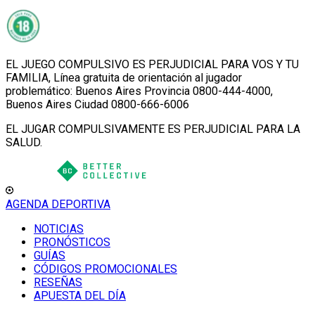
EL JUEGO COMPULSIVO ES PERJUDICIAL PARA VOS Y TU
FAMILIA, Línea gratuita de orientación al jugador
problemático: Buenos Aires Provincia 0800-444-4000,
Buenos Aires Ciudad 0800-666-6006
EL JUGAR COMPULSIVAMENTE ES PERJUDICIAL PARA LA
SALUD.
AGENDA DEPORTIVA
NOTICIAS
PRONÓSTICOS
GUÍAS
CÓDIGOS PROMOCIONALES
RESEÑAS
APUESTA DEL DÍA