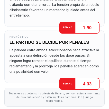
evitando cometer errores. La tensión propia de un duelo
eliminatorio favorece un marcador igualado antes del
entretiempo.
1.90
BETANO
PRONÓSTICO
EL PARTIDO SE DECIDE POR PENALES
La paridad entre ambos seleccionados hace atractiva la
apuesta a una definición desde los doce pasos. Si
ninguno logra romper el equilibrio durante el tiempo
reglamentario y la prórroga, los penales aparecen como
una posibilidad con valor.
4.33
BETANO
Todas estas cuotas son cortesía de Betano, son correctas al momento
de esta publicación y están sujetas a cambios. +18 | Juego
responsable.