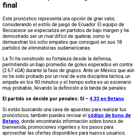
final
Este pronóstico representa una opción de gran valor,
considerando el estilo de juego de Ecuador. El equipo de
Beccacece se especializa en partidos de bajo margen y ha
demostrado ser un rival difícil de quebrar, como lo
demuestran los ocho empates que consiguió en sus 18
partidos de eliminatorias sudamericanas.
La Tri ha construido su fortaleza desde la defensa,
permitiendo un bajo promedio de goles esperados en contra
(2.67 xGA) durante la fase de grupos. Ante un México que aún
no ha sido probado por un rival de esta disciplina táctica, un
empate en los 90 minutos y el tiempo extra es un escenario
muy probable, llevando la definición a la tanda de penales.
El partido se decide por penales: Sí –
4.33 en Betano
Si estás buscando una casa de apuestas para realizar tus
pronósticos, también puedes revisar el
código de bono de
Betano
, donde encontrarás información sobre bonos de
bienvenida, promociones vigentes y los pasos para
aprovechar las ofertas disponibles para nuevos usuarios.