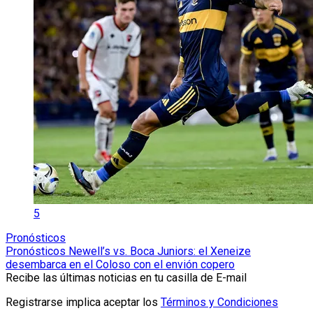
5
Pronósticos
Pronósticos Newell’s vs. Boca Juniors: el Xeneize
desembarca en el Coloso con el envión copero
Recibe las últimas noticias en tu casilla de E-mail
Registrarse implica aceptar los
Términos y Condiciones