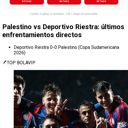
BETANO
BETANO
BETANO
Cuotas sujetas a cambios. +18 | Juego responsable.
Palestino vs Deportivo Riestra: últimos
enfrentamientos directos
Deportivo Riestra 0-0 Palestino (Copa Sudamericana
2026)
TOP BOLAVIP