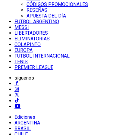
CÓDIGOS PROMOCIONALES
RESEÑAS
APUESTA DEL DÍA
FUTBOL ARGENTINO
MESSI
LIBERTADORES
ELIMINATORIAS
COLAPINTO
EUROPA
FUTBOL INTERNACIONAL
TENIS
PREMIER LEAGUE
síguenos
Ediciones
ARGENTINA
BRASIL
CHILE