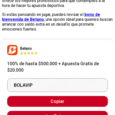
ofrece los mejores pronósticos para que contemples a la
hora de hacer tu apuesta deportiva.
Si estás pensando en jugar, puedes revisar el
bono de
bienvenida de Betano
, una opción ideal para quienes buscan
arrancar con saldo extra en un desafío que promete
emociones fuertes.