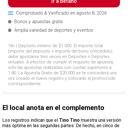
El local anota en el complemento
Los registros indican que el
Tino Tino
muestra una versión
más óptima en las segundas partes. De hecho, en cinco de