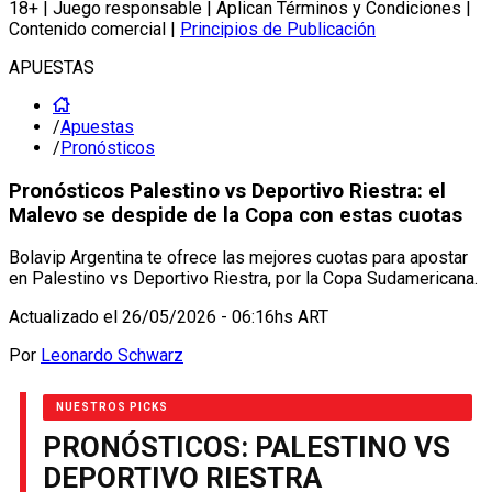
18+ | Juego responsable | Aplican Términos y Condiciones |
Contenido comercial |
Principios de Publicación
APUESTAS
/
Apuestas
/
Pronósticos
Pronósticos Palestino vs Deportivo Riestra: el
Malevo se despide de la Copa con estas cuotas
Bolavip Argentina te ofrece las mejores cuotas para apostar
en Palestino vs Deportivo Riestra, por la Copa Sudamericana.
Actualizado el
26/05/2026 - 06:16hs ART
Por
Leonardo Schwarz
NUESTROS PICKS
PRONÓSTICOS: PALESTINO VS
DEPORTIVO RIESTRA