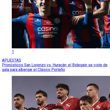
1
APUESTAS
Pronósticos San Lorenzo vs. Huracán: el Bidegain se viste de
gala para albergar el Clásico Porteño