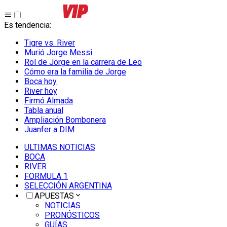
Es tendencia
:
Tigre vs. River
Murió Jorge Messi
Rol de Jorge en la carrera de Leo
Cómo era la familia de Jorge
Boca hoy
River hoy
Firmó Almada
Tabla anual
Ampliación Bombonera
Juanfer a DIM
ULTIMAS NOTICIAS
BOCA
RIVER
FORMULA 1
SELECCIÓN ARGENTINA
APUESTAS
NOTICIAS
PRONÓSTICOS
GUÍAS