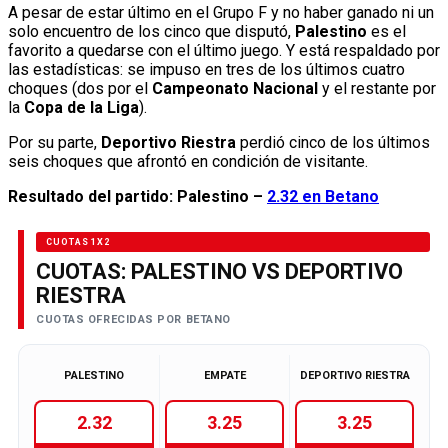
A pesar de estar último en el Grupo F y no haber ganado ni un
solo encuentro de los cinco que disputó,
Palestino
es el
favorito a quedarse con el último juego. Y está respaldado por
las estadísticas: se impuso en tres de los últimos cuatro
choques (dos por el
Campeonato Nacional
y el restante por
la
Copa de la Liga
).
Por su parte,
Deportivo Riestra
perdió cinco de los últimos
seis choques que afrontó en condición de visitante.
Resultado del partido: Palestino –
2.32 en Betano
CUOTAS 1X2
CUOTAS: PALESTINO VS DEPORTIVO
RIESTRA
CUOTAS OFRECIDAS POR BETANO
PALESTINO
EMPATE
DEPORTIVO RIESTRA
2.32
3.25
3.25