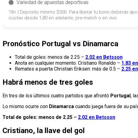
Pronóstico Portugal vs Dinamarca
Total de goles: menos de 2.25 –
2.02 en Betsson
Anota en cualquier momento: Cristiano Ronaldo –
1.83 e
Remates a puerta Christian Eriksen: más de 0.5 –
2.25 e
Habrá menos de tres goles
En tres de los últimos cuatro partidos que afrontó
Portugal
, l
Lo mismo ocurre con
Dinamarca
cuando juega fuera de su paí
Total de goles: menos de 2.25 –
2.02 en Betsson
Cristiano, la llave del gol