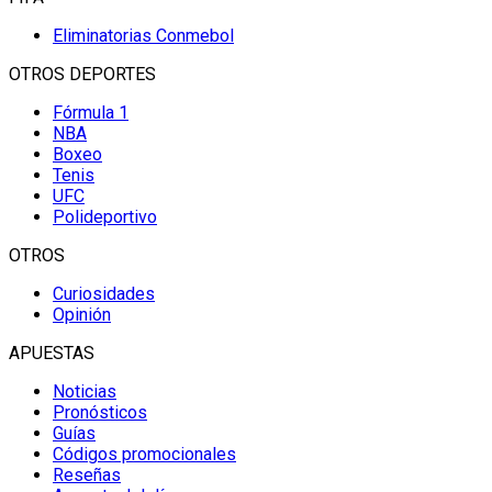
Eliminatorias Conmebol
OTROS DEPORTES
Fórmula 1
NBA
Boxeo
Tenis
UFC
Polideportivo
OTROS
Curiosidades
Opinión
APUESTAS
Noticias
Pronósticos
Guías
Códigos promocionales
Reseñas