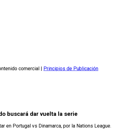
ontenido comercial |
Principios de Publicación
o buscará dar vuelta la serie
ar en Portugal vs Dinamarca, por la Nations League.