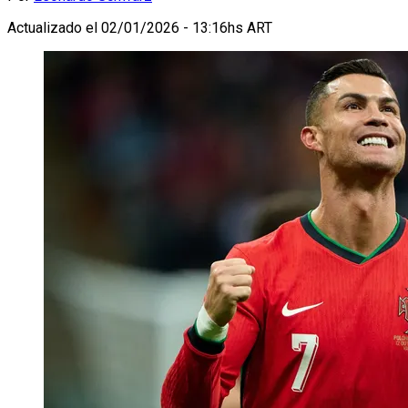
Actualizado el
02/01/2026 - 13:16hs ART