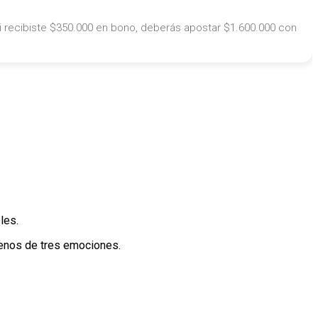
les.
menos de tres emociones.