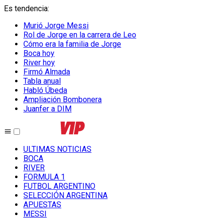
Es tendencia
:
Murió Jorge Messi
Rol de Jorge en la carrera de Leo
Cómo era la familia de Jorge
Boca hoy
River hoy
Firmó Almada
Tabla anual
Habló Úbeda
Ampliación Bombonera
Juanfer a DIM
ULTIMAS NOTICIAS
BOCA
RIVER
FORMULA 1
FUTBOL ARGENTINO
SELECCIÓN ARGENTINA
APUESTAS
MESSI