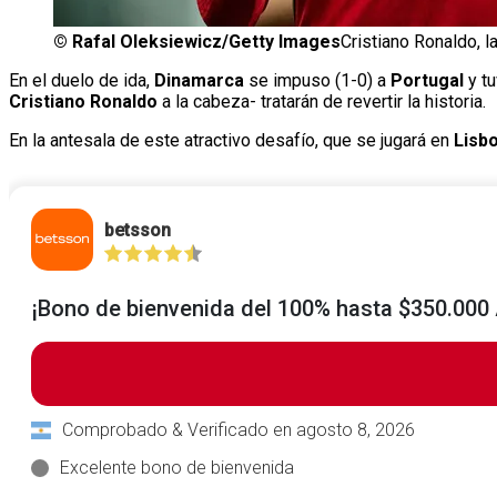
©
Rafal Oleksiewicz/Getty Images
Cristiano Ronaldo, la
En el duelo de ida,
Dinamarca
se impuso (1-0) a
Portugal
y tu
Cristiano Ronaldo
a la cabeza- tratarán de revertir la historia.
En la antesala de este atractivo desafío, que se jugará en
Lisb