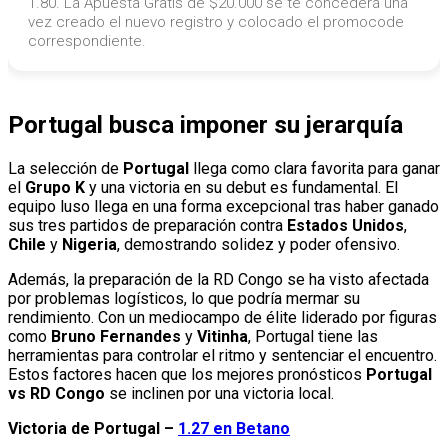
Portugal busca imponer su jerarquía
La selección de
Portugal
llega como clara favorita para ganar
el
Grupo K
y una victoria en su debut es fundamental. El
equipo luso llega en una forma excepcional tras haber ganado
sus tres partidos de preparación contra
Estados Unidos
,
Chile
y
Nigeria
, demostrando solidez y poder ofensivo.
Además, la preparación de la RD Congo se ha visto afectada
por problemas logísticos, lo que podría mermar su
rendimiento. Con un mediocampo de élite liderado por figuras
como
Bruno Fernandes
y
Vitinha
, Portugal tiene las
herramientas para controlar el ritmo y sentenciar el encuentro.
Estos factores hacen que los mejores pronósticos
Portugal
vs RD Congo
se inclinen por una victoria local.
Victoria de Portugal –
1.27 en Betano