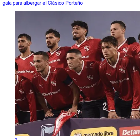
gala para albergar el Clásico Porteño