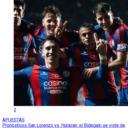
2
APUESTAS
Pronósticos San Lorenzo vs. Huracán: el Bidegain se viste de