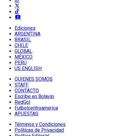
Ediciones
ARGENTINA
BRASIL
CHILE
GLOBAL
MÉXICO
PERU
US ENGLISH
QUIENES SOMOS
STAFF
CONTACTO
Escribe en Bolavip
RedGol
Futbolcentroamerica
APUESTAS
Términos y Condiciones
Políticas de Privacidad
Política Editorial