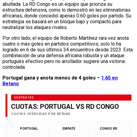
abultada. La RD Congo es un equipo que prioriza su
estructura defensiva, como lo demostró en las eliminatorias
africanas, donde concedió apenas 0.60 goles por partido. Su
estrategia se basará en un bloque bajo y compacto para
neutralizar los ataques rivales.
Por otro lado, el equipo de Roberto Martínez rara vez anota
cuatro o más goles en partidos competitivos; solo lo ha
logrado en 6 de sus últimos 34 encuentros desde 2023. Esta
combinación de una defensa africana robusta y un ataque
portugués efectivo pero no arrollador sugiere una victoria
controlada.
Portugal gana y anota menos de 4 goles –
1.65 en
Betano
CUOTAS 1X2
CUOTAS: PORTUGAL VS RD CONGO
CUOTAS OFRECIDAS POR BETANO
PORTUGAL
EMPATE
CONGO RD