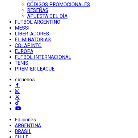
CÓDIGOS PROMOCIONALES
RESEÑAS
APUESTA DEL DÍA
FUTBOL ARGENTINO
MESSI
LIBERTADORES
ELIMINATORIAS
COLAPINTO
EUROPA
FUTBOL INTERNACIONAL
TENIS
PREMIER LEAGUE
síguenos
Ediciones
ARGENTINA
BRASIL
CHILE