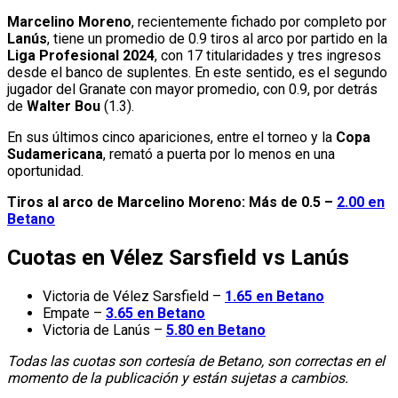
Marcelino Moreno
, recientemente fichado por completo por
Lanús
, tiene un promedio de 0.9 tiros al arco por partido en la
Liga Profesional 2024
, con 17 titularidades y tres ingresos
desde el banco de suplentes. En este sentido, es el segundo
jugador del Granate con mayor promedio, con 0.9, por detrás
de
Walter Bou
(1.3).
En sus últimos cinco apariciones, entre el torneo y la
Copa
Sudamericana
, remató a puerta por lo menos en una
oportunidad.
Tiros al arco de Marcelino Moreno: Más de 0.5 –
2.00 en
Betano
Cuotas en Vélez Sarsfield vs Lanús
Victoria de Vélez Sarsfield –
1.65 en Betano
Empate –
3.65 en Betano
Victoria de Lanús –
5.80 en Betano
Todas las cuotas son cortesía de Betano, son correctas en el
momento de la publicación y están sujetas a cambios.