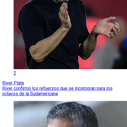
2
River Plate
River confirmó los refuerzos que se incorporan para los
octavos de la Sudamericana