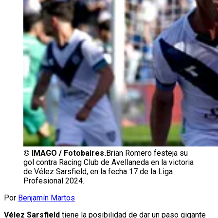
©
IMAGO / Fotobaires.
Brian Romero festeja su
gol contra Racing Club de Avellaneda en la victoria
de Vélez Sarsfield, en la fecha 17 de la Liga
Profesional 2024.
Por
Benjamín Martos
Vélez Sarsfield
tiene la posibilidad de dar un paso gigante