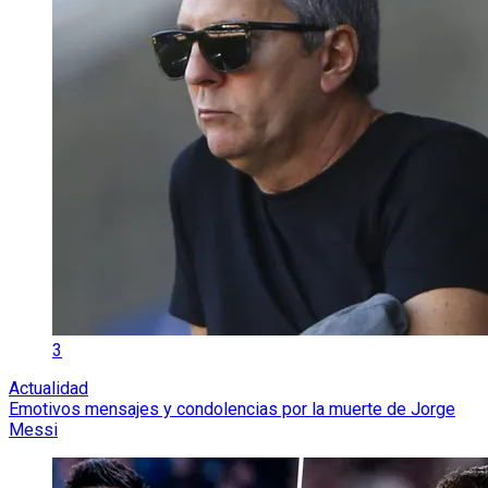
3
Actualidad
Emotivos mensajes y condolencias por la muerte de Jorge
Messi