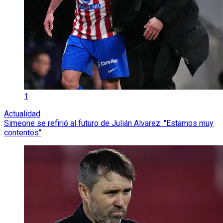
1
Actualidad
Simeone se refirió al futuro de Julián Alvarez: "Estamos muy
contentos"