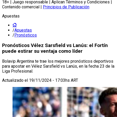
18+ | Juego responsable | Aplican Términos y Condiciones |
Contenido comercial |
Principios de Publicación
Apuestas
/
Apuestas
/
Pronósticos
Pronósticos Vélez Sarsfield vs Lanús: el Fortín
puede estirar su ventaja como líder
Bolavip Argentina te trae los mejores pronósticos deportivos
para apostar en Vélez Sarsfield vs Lanús, en la fecha 23 de la
Liga Profesional.
Actualizado el
19/11/2024 - 17:03hs ART