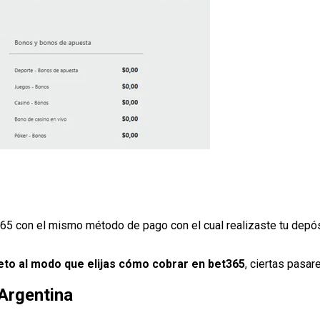
65 con el mismo método de pago con el cual realizaste tu depósi
eto al modo que elijas cómo cobrar en bet365
, ciertas pasa
 Argentina