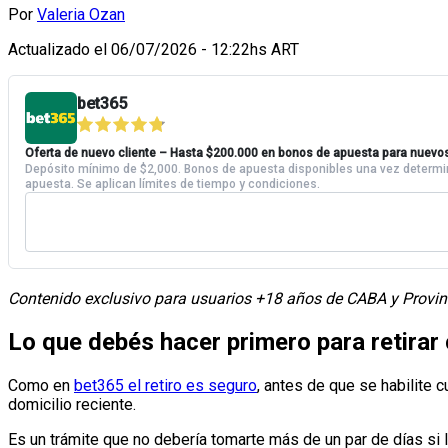
Por
Valeria Ozan
Actualizado el
06/07/2026 - 12:22hs ART
Contenido exclusivo para usuarios +18 años de CABA y Provin
Lo que debés hacer primero para retirar
Como en
bet365 el retiro es seguro
, antes de que se habilite c
domicilio reciente.
Es un trámite que no debería tomarte más de un par de días si