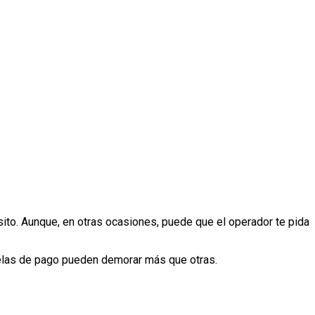
to. Aunque, en otras ocasiones, puede que el operador te pida
relas de pago pueden demorar más que otras.