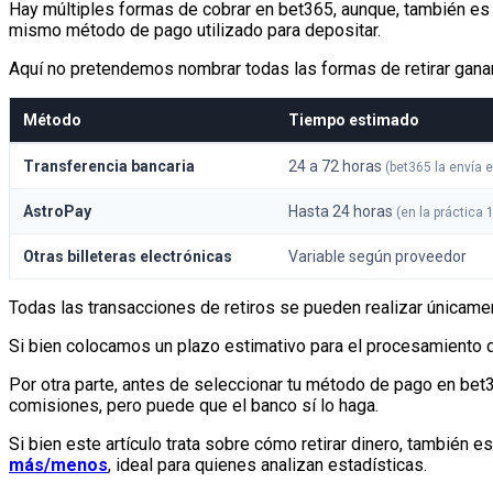
Hay múltiples formas de cobrar en bet365, aunque, también es 
mismo método de pago utilizado para depositar.
Aquí no pretendemos nombrar todas las formas de retirar ganan
Método
Tiempo estimado
Transferencia bancaria
24 a 72 horas
(bet365 la envía 
AstroPay
Hasta 24 horas
(en la práctica 
Otras billeteras electrónicas
Variable según proveedor
Todas las transacciones de retiros se pueden realizar únicamen
Si bien colocamos un plazo estimativo para el procesamiento d
Por otra parte, antes de seleccionar tu método de pago en bet36
comisiones, pero puede que el banco sí lo haga.
Si bien este artículo trata sobre cómo retirar dinero, también
más/menos
, ideal para quienes analizan estadísticas.