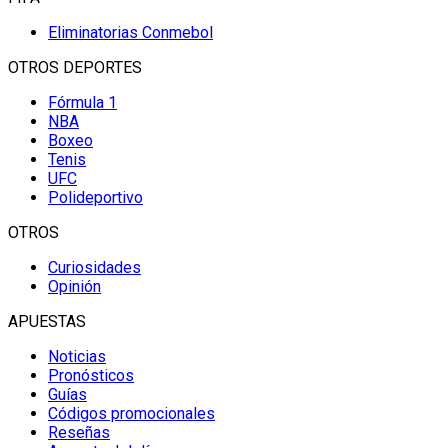
Eliminatorias Conmebol
OTROS DEPORTES
Fórmula 1
NBA
Boxeo
Tenis
UFC
Polideportivo
OTROS
Curiosidades
Opinión
APUESTAS
Noticias
Pronósticos
Guías
Códigos promocionales
Reseñas