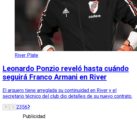
River Plate
Leonardo Ponzio reveló hasta cuándo
seguirá Franco Armani en River
El arquero tiene arreglada su continuidad en River y el
secretario técnico del club dio detalles de su nuevo contrato.
2
3
5
6
1
Publicidad