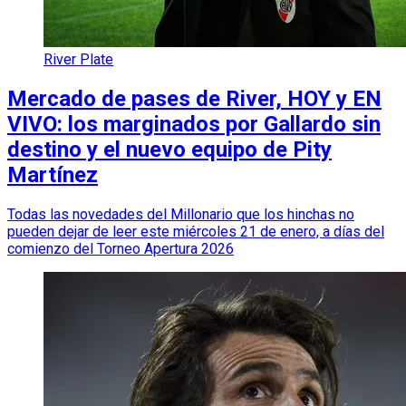
River Plate
Mercado de pases de River, HOY y EN
VIVO: los marginados por Gallardo sin
destino y el nuevo equipo de Pity
Martínez
Todas las novedades del Millonario que los hinchas no
pueden dejar de leer este miércoles 21 de enero, a días del
comienzo del Torneo Apertura 2026