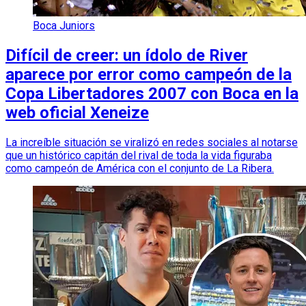
Boca Juniors
Difícil de creer: un ídolo de River
aparece por error como campeón de la
Copa Libertadores 2007 con Boca en la
web oficial Xeneize
La increíble situación se viralizó en redes sociales al notarse
que un histórico capitán del rival de toda la vida figuraba
como campeón de América con el conjunto de La Ribera.