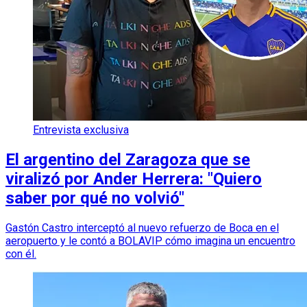
Entrevista exclusiva
El argentino del Zaragoza que se
viralizó por Ander Herrera: "Quiero
saber por qué no volvió"
Gastón Castro interceptó al nuevo refuerzo de Boca en el
aeropuerto y le contó a BOLAVIP cómo imagina un encuentro
con él.