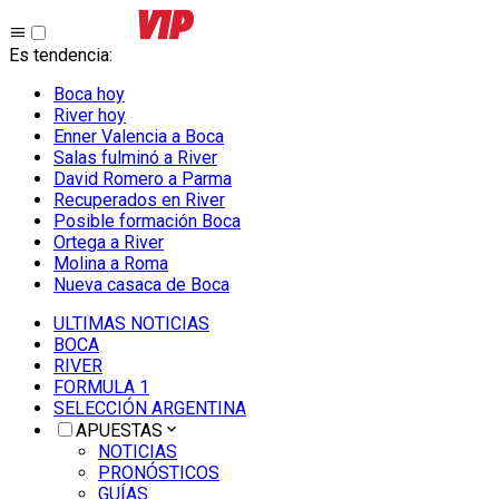
Es tendencia
:
Boca hoy
River hoy
Enner Valencia a Boca
Salas fulminó a River
David Romero a Parma
Recuperados en River
Posible formación Boca
Ortega a River
Molina a Roma
Nueva casaca de Boca
ULTIMAS NOTICIAS
BOCA
RIVER
FORMULA 1
SELECCIÓN ARGENTINA
APUESTAS
NOTICIAS
PRONÓSTICOS
GUÍAS