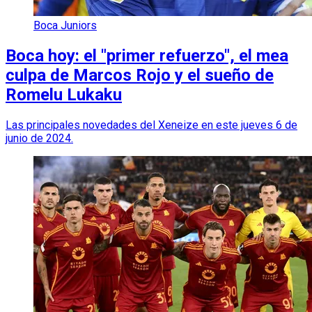
Boca Juniors
Boca hoy: el "primer refuerzo", el mea
culpa de Marcos Rojo y el sueño de
Romelu Lukaku
Las principales novedades del Xeneize en este jueves 6 de
junio de 2024.