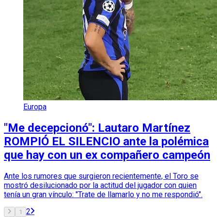
Europa
"Me decepcionó": Lautaro Martínez
ROMPIÓ EL SILENCIO ante la polémica
que hay con un ex compañero campeón
Ante los rumores que surgieron recientemente, el Toro se
mostró desilucionado por la actitud del jugador con quien
tenía un gran vínculo: "Trate de llamarlo y no me respondió".
2
1