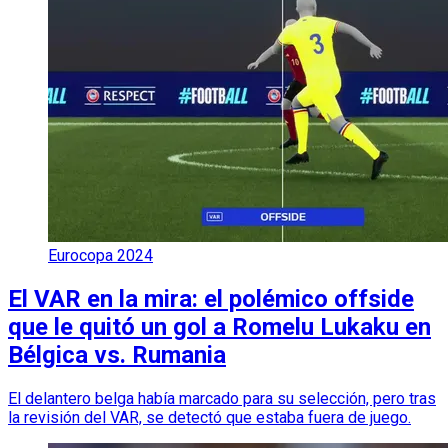
Eurocopa 2024
El VAR en la mira: el polémico offside
que le quitó un gol a Romelu Lukaku en
Bélgica vs. Rumania
El delantero belga había marcado para su selección, pero tras
la revisión del VAR, se detectó que estaba fuera de juego.