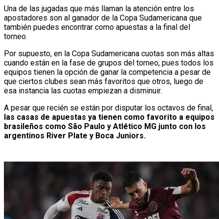
Una de las jugadas que más llaman la atención entre los
apostadores son al ganador de la Copa Sudamericana que
también puedes encontrar como apuestas a la final del
torneo.
Por supuesto, en la Copa Sudamericana cuotas son más altas
cuando están en la fase de grupos del torneo, pues todos los
equipos tienen la opción de ganar la competencia a pesar de
que ciertos clubes sean más favoritos que otros, luego de
esa instancia las cuotas empiezan a disminuir.
A pesar que recién se están por disputar los octavos de final,
las casas de apuestas ya tienen como favorito a equipos
brasileños como São Paulo y Atlético MG junto con los
argentinos River Plate y Boca Juniors.