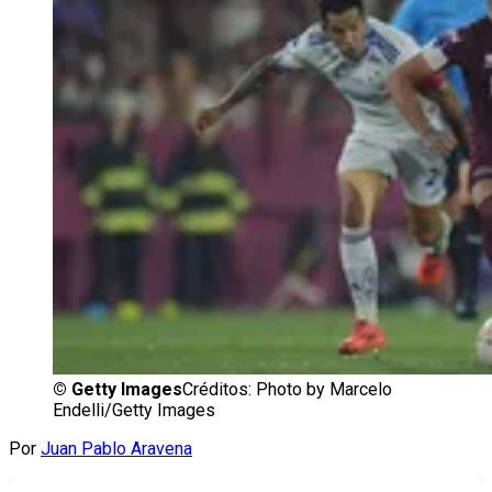
©
Getty Images
Créditos: Photo by Marcelo
Endelli/Getty Images
Por
Juan Pablo Aravena