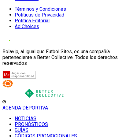
Términos y Condiciones
Políticas de Privacidad
Política Editorial
Ad Choices
Bolavip, al igual que Futbol Sites, es una compañía
perteneciente a Better Collective. Todos los derechos
reservados
AGENDA DEPORTIVA
NOTICIAS
PRONÓSTICOS
GUÍAS
CÓDIGOS PROMOCIONALES