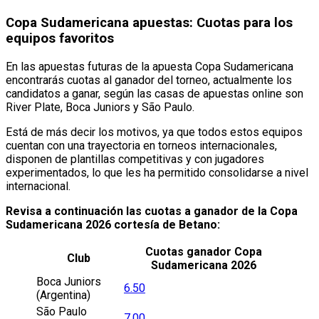
Copa Sudamericana apuestas: Cuotas para los
equipos favoritos
En las apuestas futuras de la apuesta Copa Sudamericana
encontrarás cuotas al ganador del torneo, actualmente los
candidatos a ganar, según las casas de apuestas online son
River Plate, Boca Juniors y São Paulo.
Está de más decir los motivos, ya que todos estos equipos
cuentan con una trayectoria en torneos internacionales,
disponen de plantillas competitivas y con jugadores
experimentados, lo que les ha permitido consolidarse a nivel
internacional.
Revisa a continuación las cuotas a ganador de la Copa
Sudamericana 2026 cortesía de Betano:
Cuotas ganador Copa
Club
Sudamericana 2026
Boca Juniors
6.50
(Argentina)
São Paulo
7.00