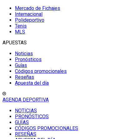
Mercado de Fichajes
Internacional
Polideportivo
Tenis
MLS
APUESTAS
Noticias
Pronósticos
Guías
Códigos promocionales
Reseñas
Apuesta del día
AGENDA DEPORTIVA
NOTICIAS
PRONÓSTICOS
GUÍAS
CÓDIGOS PROMOCIONALES
RESEÑAS