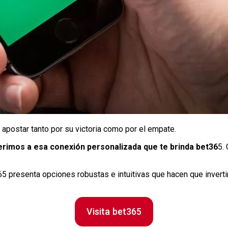
 apostar tanto por su victoria como por el empate.
erimos a esa conexión personalizada que te brinda bet36
5.
5 presenta opciones robustas e intuitivas que hacen que inverti