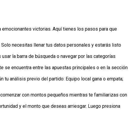
a emocionantes victorias. Aquí tienes los pasos para que
l. Solo necesitas llenar tus datos personales y estarás listo
 usar la barra de búsqueda o navegar por las categorías
e se encuentra entre las apuestas principales o en la sección
tu análisis previo del partido: Equipo local gana o empata;
e comenzar con montos pequeños mientras te familiarizas con
rtunidad y el monto que deseas arriesgar. Luego presiona