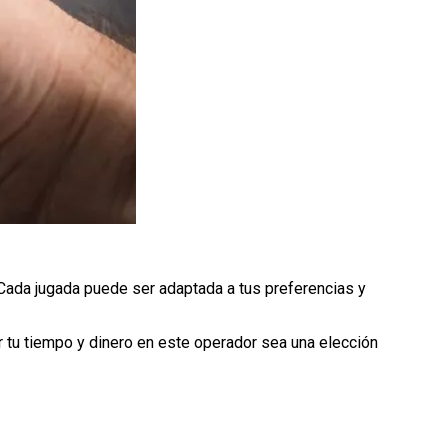
 Cada jugada puede ser adaptada a tus preferencias y
r tu tiempo y dinero en este operador sea una elección