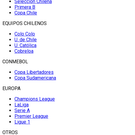
Selección Chilena
Primera B
Copa Chile
EQUIPOS CHILENOS
Colo Colo
U. de Chile
U. Católica
Cobreloa
CONMEBOL
Copa Libertadores
Copa Sudamericana
EUROPA
Champions League
LaLiga
Serie A
Premier League
Ligue 1
OTROS