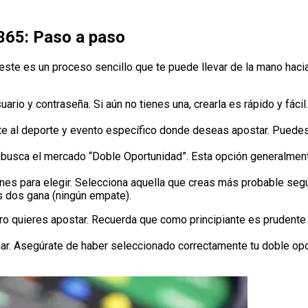
365: Paso a paso
ste es un proceso sencillo que te puede llevar de la mano haci
uario y contraseña. Si aún no tienes una, crearla es rápido y fáci
gete al deporte y evento específico donde deseas apostar. Puedes
, busca el mercado “Doble Oportunidad”. Esta opción generalment
s para elegir. Selecciona aquella que creas más probable según 
s dos gana (ningún empate).
ero quieres apostar. Recuerda que como principiante es prudent
ar. Asegúrate de haber seleccionado correctamente tu doble opo