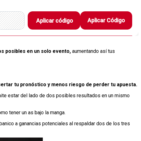
os posibles en un solo evento,
aumentando así tus
certar tu pronóstico y menos riesgo de perder tu apuesta.
ite estar del lado de dos posibles resultados en un mismo
omo tener un as bajo la manga.
banico a ganancias potenciales al respaldar dos de los tres