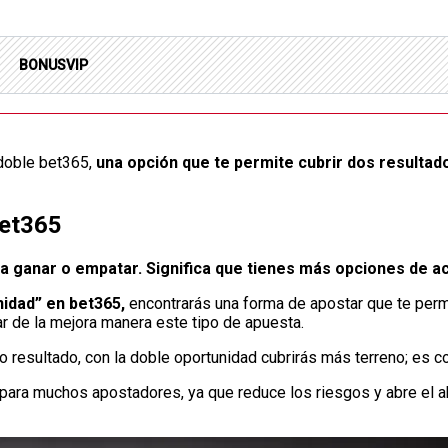
doble bet365,
una opción que te permite cubrir dos resultad
Bet365
ra ganar o empatar. Significa que tienes más opciones de a
nidad” en bet365,
encontrarás una forma de apostar que te perm
r de la mejora manera este tipo de apuesta.
o resultado, con la doble oportunidad cubrirás más terreno; es c
a para muchos apostadores, ya que reduce los riesgos y abre el a