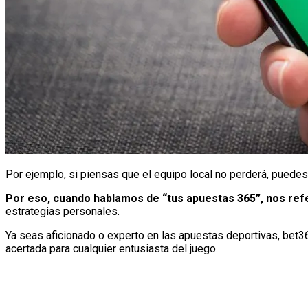
Por ejemplo, si piensas que el equipo local no perderá, puedes
Por eso, cuando hablamos de “tus apuestas 365”, nos ref
estrategias personales.
Ya seas aficionado o experto en las apuestas deportivas, bet36
acertada para cualquier entusiasta del juego.