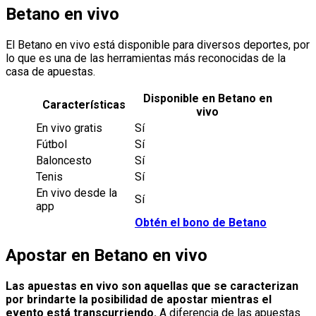
Betano en vivo
El Betano en vivo está disponible para diversos deportes, por
lo que es una de las herramientas más reconocidas de la
casa de apuestas.
Disponible en Betano en
Características
vivo
En vivo gratis
Sí
Fútbol
Sí
Baloncesto
Sí
Tenis
Sí
En vivo desde la
Sí
app
Obtén el bono de Betano
Apostar en Betano en vivo
Las apuestas en vivo son aquellas que se caracterizan
por brindarte la posibilidad de apostar mientras el
evento está transcurriendo.
A diferencia de las apuestas