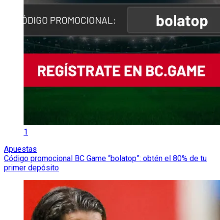
1
Apuestas
Código promocional BC Game “bolatop”: obtén el 80% de tu
primer depósito