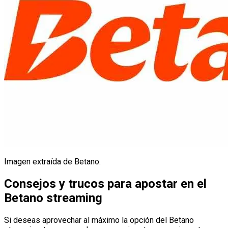
Imagen extraída de Betano.
Consejos y trucos para apostar en el
Betano streaming
Si deseas aprovechar al máximo la opción del Betano