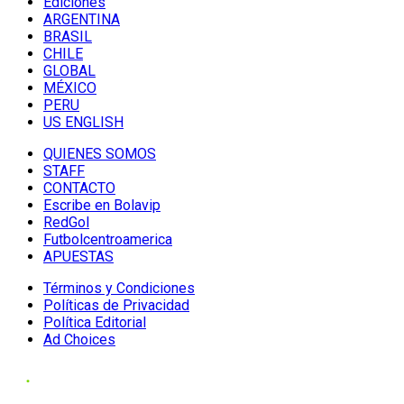
Ediciones
ARGENTINA
BRASIL
CHILE
GLOBAL
MÉXICO
PERU
US ENGLISH
QUIENES SOMOS
STAFF
CONTACTO
Escribe en Bolavip
RedGol
Futbolcentroamerica
APUESTAS
Términos y Condiciones
Políticas de Privacidad
Política Editorial
Ad Choices