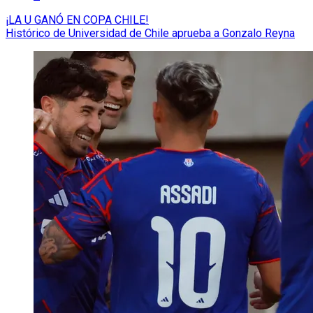
¡LA U GANÓ EN COPA CHILE!
Histórico de Universidad de Chile aprueba a Gonzalo Reyna