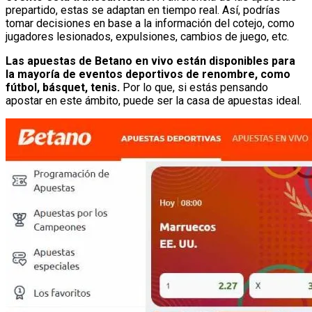
prepartido, estas se adaptan en tiempo real. Así, podrías
tomar decisiones en base a la información del cotejo, como
jugadores lesionados, expulsiones, cambios de juego, etc.
Las apuestas de Betano en vivo están disponibles para
la mayoría de eventos deportivos de renombre, como
fútbol, básquet, tenis.
Por lo que, si estás pensando
apostar en este ámbito, puede ser la casa de apuestas ideal.