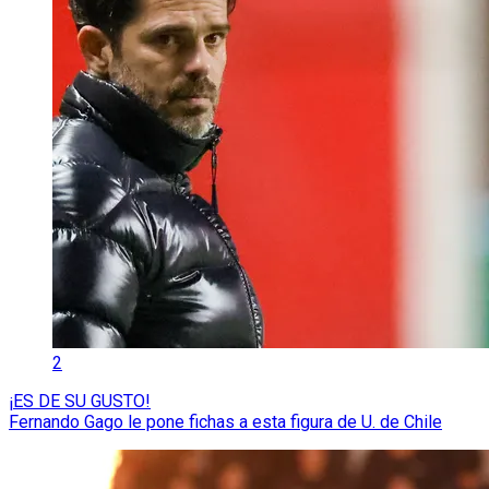
2
¡ES DE SU GUSTO!
Fernando Gago le pone fichas a esta figura de U. de Chile