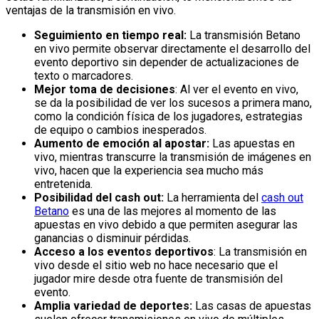
ventajas de la transmisión en vivo.
Seguimiento en tiempo real:
La transmisión Betano
en vivo permite observar directamente el desarrollo del
evento deportivo sin depender de actualizaciones de
texto o marcadores.
Mejor toma de decisiones
: Al ver el evento en vivo,
se da la posibilidad de ver los sucesos a primera mano,
como la condición física de los jugadores, estrategias
de equipo o cambios inesperados.
Aumento de emoción al apostar:
Las apuestas en
vivo, mientras transcurre la transmisión de imágenes en
vivo, hacen que la experiencia sea mucho más
entretenida.
Posibilidad del cash out:
La herramienta del
cash out
Betano
es una de las mejores al momento de las
apuestas en vivo debido a que permiten asegurar las
ganancias o disminuir pérdidas.
Acceso a los eventos deportivos
: La transmisión en
vivo desde el sitio web no hace necesario que el
jugador mire desde otra fuente de transmisión del
evento.
Amplia variedad de deportes:
Las casas de apuestas