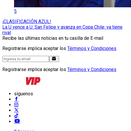
5
¡CLASIFICACIÓN AZUL!
La U vence a U. San Felipe y avanza en Copa Chile: ya tiene
rival
Recibe las últimas noticias en tu casilla de E-mail
Registrarse implica aceptar los
Términos y Condiciones
Registrarse implica aceptar los
Términos y Condiciones
síguenos