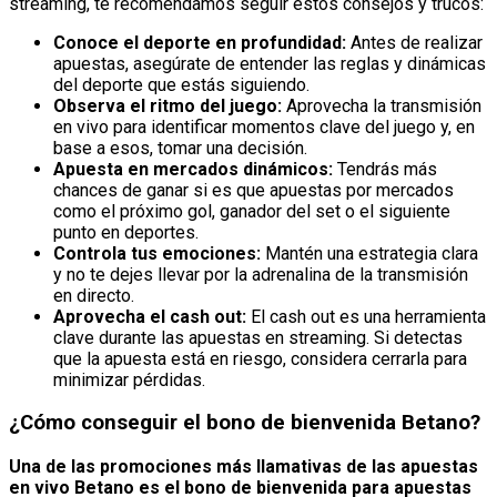
streaming, te recomendamos seguir estos consejos y trucos:
Conoce el deporte en profundidad:
Antes de realizar
apuestas, asegúrate de entender las reglas y dinámicas
del deporte que estás siguiendo.
Observa el ritmo del juego:
Aprovecha la transmisión
en vivo para identificar momentos clave del juego y, en
base a esos, tomar una decisión.
Apuesta en mercados dinámicos:
Tendrás más
chances de ganar si es que apuestas por mercados
como el próximo gol, ganador del set o el siguiente
punto en deportes.
Controla tus emociones:
Mantén una estrategia clara
y no te dejes llevar por la adrenalina de la transmisión
en directo.
Aprovecha el cash out:
El cash out es una herramienta
clave durante las apuestas en streaming. Si detectas
que la apuesta está en riesgo, considera cerrarla para
minimizar pérdidas.
¿Cómo conseguir el bono de bienvenida Betano?
Una de las promociones más llamativas de las apuestas
en vivo Betano es el bono de bienvenida para apuestas