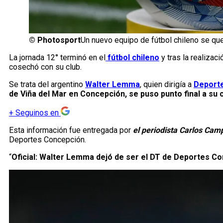
©
Photosport
Un nuevo equipo de fútbol chileno se qu
La jornada 12° terminó en el
fútbol chileno
y tras la realizac
cosechó con su club.
Se trata del argentino
Walter Lemma
, quien dirigía a
Deport
de Viña del Mar en Concepción, se puso punto final a su c
+
Seguinos en
Esta información fue entregada por
el periodista Carlos Camp
Deportes Concepción.
“
Oficial: Walter Lemma dejó de ser el DT de Deportes C