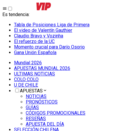
Es tendencia
:
Tabla de Posiciones Liga de Primera
El video de Valentín Gauthier
Claudio Bravo y Vozinha
El refuerzo de la UC
Momento crucial para Darío Osorio
Gana Unión Española
Mundial 2026
APUESTAS MUNDIAL 2026
ULTIMAS NOTICIAS
COLO COLO
U DE CHILE
APUESTAS
NOTICIAS
PRONÓSTICOS
GUÍAS
CÓDIGOS PROMOCIONALES
RESEÑAS
APUESTA DEL DÍA
SELECCIÓN CHILENA