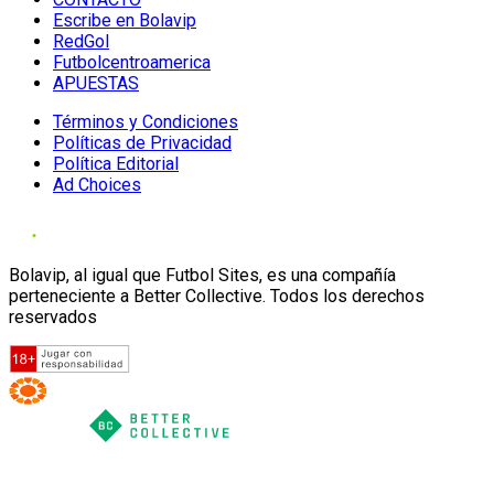
Escribe en Bolavip
RedGol
Futbolcentroamerica
APUESTAS
Términos y Condiciones
Políticas de Privacidad
Política Editorial
Ad Choices
Bolavip, al igual que Futbol Sites, es una compañía
perteneciente a Better Collective. Todos los derechos
reservados