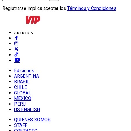
Registrarse implica aceptar los
Términos y Condiciones
síguenos
Ediciones
ARGENTINA
BRASIL
CHILE
GLOBAL
MÉXICO
PERU
US ENGLISH
QUIENES SOMOS
STAFF
CONTACTO