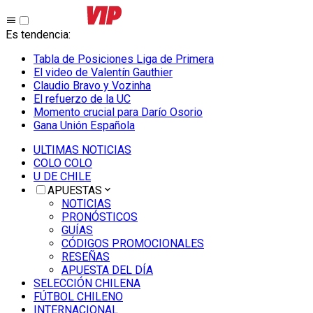
Es tendencia
:
Tabla de Posiciones Liga de Primera
El video de Valentín Gauthier
Claudio Bravo y Vozinha
El refuerzo de la UC
Momento crucial para Darío Osorio
Gana Unión Española
ULTIMAS NOTICIAS
COLO COLO
U DE CHILE
APUESTAS
NOTICIAS
PRONÓSTICOS
GUÍAS
CÓDIGOS PROMOCIONALES
RESEÑAS
APUESTA DEL DÍA
SELECCIÓN CHILENA
FÚTBOL CHILENO
INTERNACIONAL