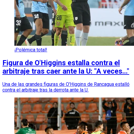
¡Polémica total!
Figura de O'Higgins estalla contra el
arbitraje tras caer ante la U: "A veces..."
Una de las grandes figuras de O'Higgins de Rancagua estalló
contra el arbitraje tras la derrota ante la U.