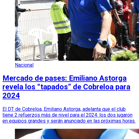
Nacional
Mercado de pases: Emiliano Astorga
revela los “tapados” de Cobreloa para
2024
El DT de Cobreloa, Emiliano Astorga, adelanta que el club
tiene 2 refuerzos más de nivel para el 2024: los dos jugaron
en equipos grandes y serán anunciado en las próximas horas.