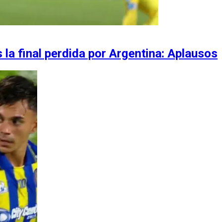
s la final perdida por Argentina: Aplausos