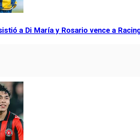
asistió a Di María y Rosario vence a Racin