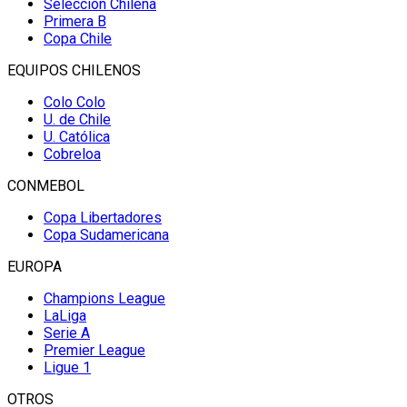
Selección Chilena
Primera B
Copa Chile
EQUIPOS CHILENOS
Colo Colo
U. de Chile
U. Católica
Cobreloa
CONMEBOL
Copa Libertadores
Copa Sudamericana
EUROPA
Champions League
LaLiga
Serie A
Premier League
Ligue 1
OTROS