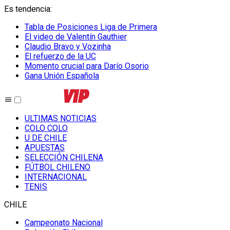
Es tendencia
:
Tabla de Posiciones Liga de Primera
El video de Valentín Gauthier
Claudio Bravo y Vozinha
El refuerzo de la UC
Momento crucial para Darío Osorio
Gana Unión Española
ULTIMAS NOTICIAS
COLO COLO
U DE CHILE
APUESTAS
SELECCIÓN CHILENA
FÚTBOL CHILENO
INTERNACIONAL
TENIS
CHILE
Campeonato Nacional