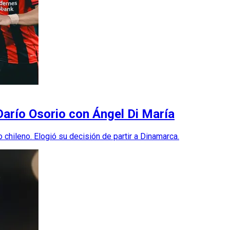
arío Osorio con Ángel Di María
 chileno. Elogió su decisión de partir a Dinamarca.