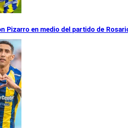
on Pizarro en medio del partido de Rosari