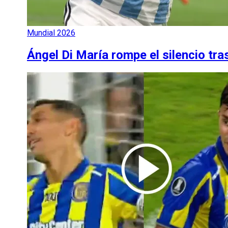
Mundial 2026
Ángel Di María rompe el silencio tra