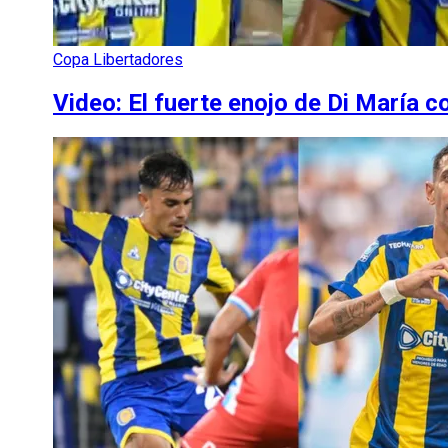
Copa Libertadores
Video: El fuerte enojo de Di María c