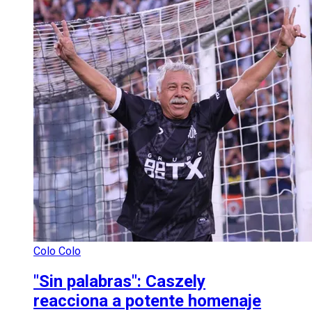
Colo Colo
"Sin palabras": Caszely
reacciona a potente homenaje