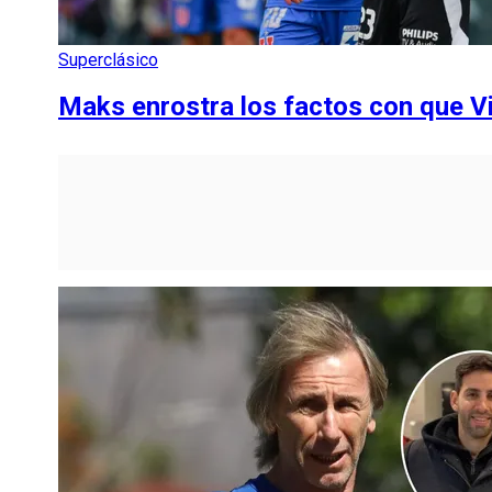
Superclásico
Maks enrostra los factos con que Vi