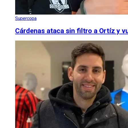
Supercopa
Cárdenas ataca sin filtro a Ortíz y v