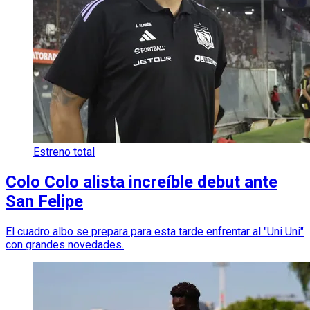
Estreno total
Colo Colo alista increíble debut ante
San Felipe
El cuadro albo se prepara para esta tarde enfrentar al "Uni Uni"
con grandes novedades.