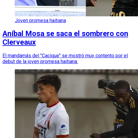
Joven promesa haitiana
Aníbal Mosa se saca el sombrero con
Clerveaux
El mandamás del "Cacique" se mostró muy contento por el
debut de la joven promesa haitiana.