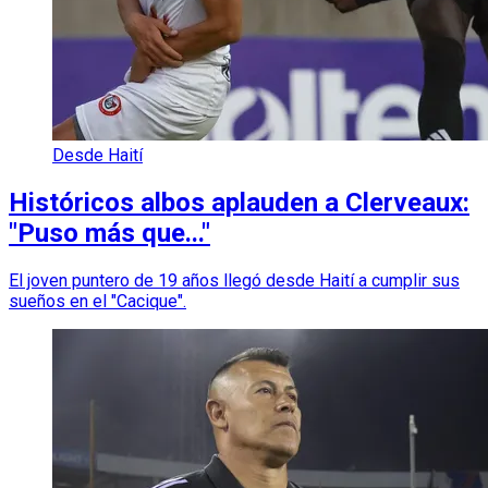
Desde Haití
Históricos albos aplauden a Clerveaux:
"Puso más que..."
El joven puntero de 19 años llegó desde Haití a cumplir sus
sueños en el "Cacique".