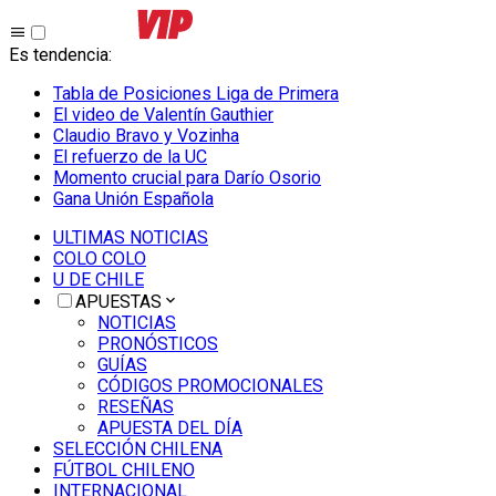
Es tendencia
:
Tabla de Posiciones Liga de Primera
El video de Valentín Gauthier
Claudio Bravo y Vozinha
El refuerzo de la UC
Momento crucial para Darío Osorio
Gana Unión Española
ULTIMAS NOTICIAS
COLO COLO
U DE CHILE
APUESTAS
NOTICIAS
PRONÓSTICOS
GUÍAS
CÓDIGOS PROMOCIONALES
RESEÑAS
APUESTA DEL DÍA
SELECCIÓN CHILENA
FÚTBOL CHILENO
INTERNACIONAL