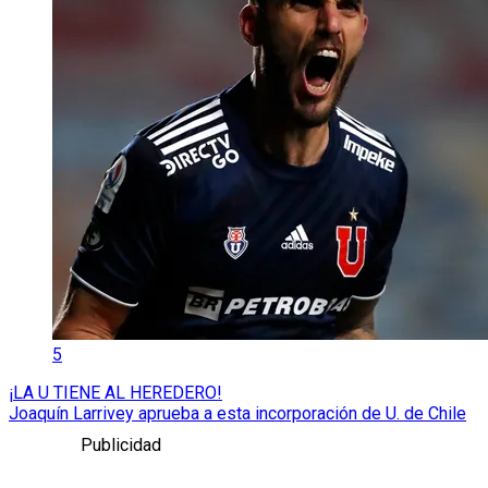
5
¡LA U TIENE AL HEREDERO!
Joaquín Larrivey aprueba a esta incorporación de U. de Chile
Publicidad