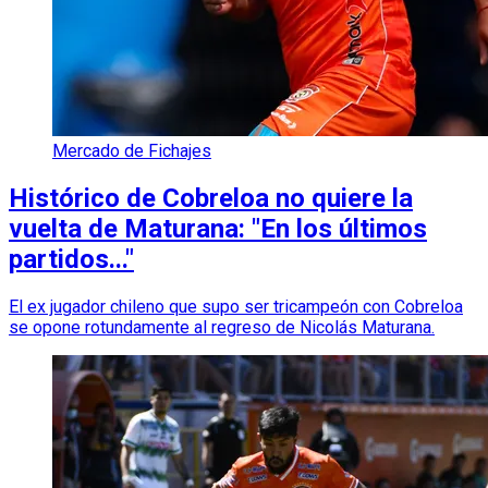
Mercado de Fichajes
Histórico de Cobreloa no quiere la
vuelta de Maturana: "En los últimos
partidos..."
El ex jugador chileno que supo ser tricampeón con Cobreloa
se opone rotundamente al regreso de Nicolás Maturana.