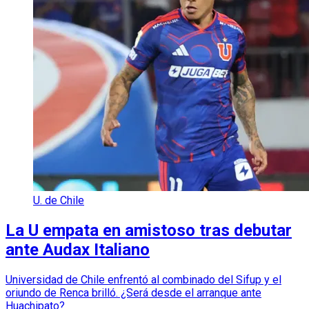
U. de Chile
La U empata en amistoso tras debutar
ante Audax Italiano
Universidad de Chile enfrentó al combinado del Sifup y el
oriundo de Renca brilló. ¿Será desde el arranque ante
Huachipato?