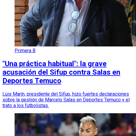
Primera B
"Una práctica habitual": la grave
acusación del Sifup contra Salas en
Deportes Temuco
Luis Marín, presidente del Sifup, hizo fuertes declaraciones
sobre la gestión de Marcelo Salas en Deportes Temuco y el
trato a los futbolistas.