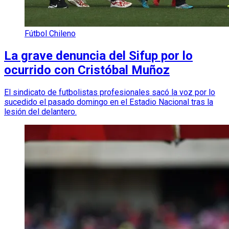
Fútbol Chileno
La grave denuncia del Sifup por lo
ocurrido con Cristóbal Muñoz
El sindicato de futbolistas profesionales sacó la voz por lo
sucedido el pasado domingo en el Estadio Nacional tras la
lesión del delantero.