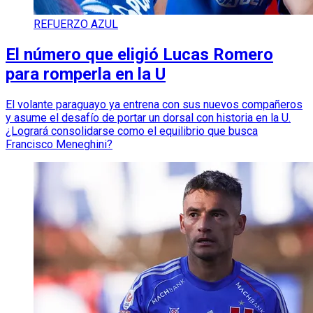
REFUERZO AZUL
El número que eligió Lucas Romero
para romperla en la U
El volante paraguayo ya entrena con sus nuevos compañeros
y asume el desafío de portar un dorsal con historia en la U.
¿Logrará consolidarse como el equilibrio que busca
Francisco Meneghini?